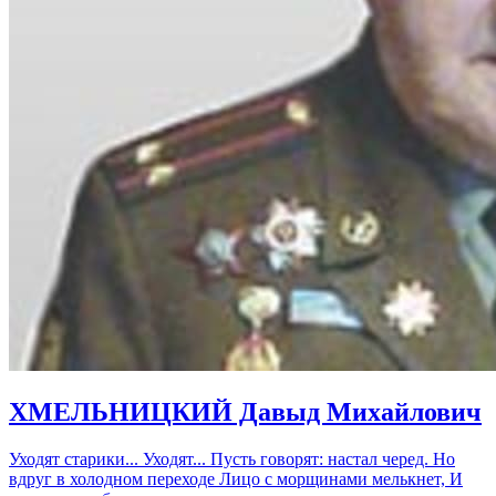
ХМЕЛЬНИЦКИЙ Давыд Михайлович
Уходят старики... Уходят... Пусть говорят: настал черед. Но
вдруг в холодном переходе Лицо с морщинами мелькнет, И