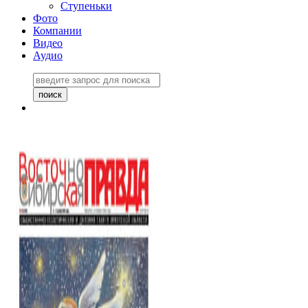
Ступеньки
Фото
Компании
Видео
Аудио
Восточно-Сибирская
правда №27243
06 ноября