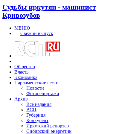
Судьбы иркутян - машинист
Кривозубов
МЕНЮ
Свежий выпуск
Общество
Власть
Экономика
Парламентские вести
Новости
Фоторепортажи
Архив
Все издания
ВСП
Губерния
Конкурент
Иркутский репортер
Сибирский энергетик