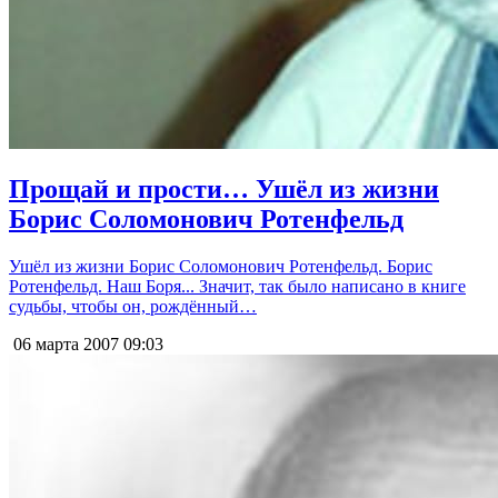
Прощай и прости… Ушёл из жизни
Борис Соломонович Ротенфельд
Ушёл из жизни Борис Соломонович Ротенфельд. Борис
Ротенфельд. Наш Боря... Значит, так было написано в книге
судьбы, чтобы он, рождённый…
06 марта 2007
09:03