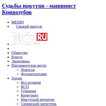
Судьбы иркутян - машинист
Кривозубов
МЕНЮ
Свежий выпуск
Общество
Власть
Экономика
Парламентские вести
Новости
Фоторепортажи
Архив
Все издания
ВСП
Губерния
Конкурент
Иркутский репортер
Сибирский энергетик