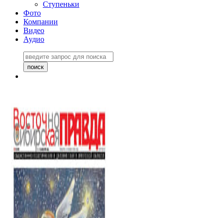
Ступеньки
Фото
Компании
Видео
Аудио
Восточно-Сибирская
правда №27243
06 ноября