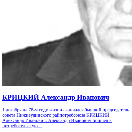
КРИЦКИЙ Александр Иванович
1 декабря на 78-м году жизни скончался бывший председатель
совета Нижнеудинского райпотребсоюза КРИЦКИЙ
Александр Иванович. Александр Иванович пришел в
потребительскую…