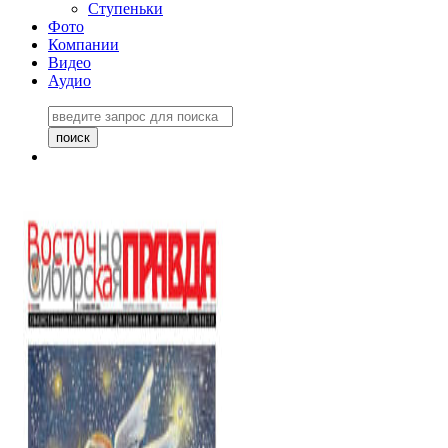
Ступеньки
Фото
Компании
Видео
Аудио
Восточно-Сибирская
правда №27243
06 ноября