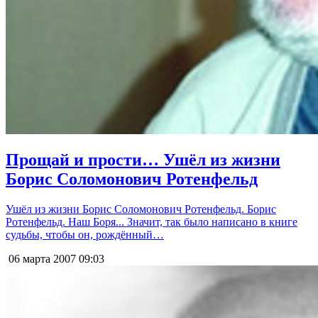
Прощай и прости… Ушёл из жизни
Борис Соломонович Ротенфельд
Ушёл из жизни Борис Соломонович Ротенфельд. Борис
Ротенфельд. Наш Боря... Значит, так было написано в книге
судьбы, чтобы он, рождённый…
06 марта 2007
09:03