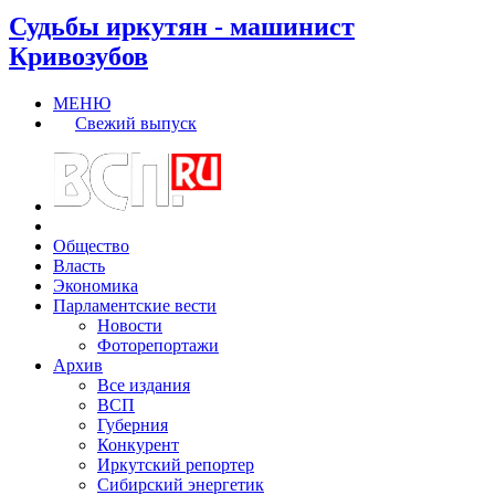
Судьбы иркутян - машинист
Кривозубов
МЕНЮ
Свежий выпуск
Общество
Власть
Экономика
Парламентские вести
Новости
Фоторепортажи
Архив
Все издания
ВСП
Губерния
Конкурент
Иркутский репортер
Сибирский энергетик