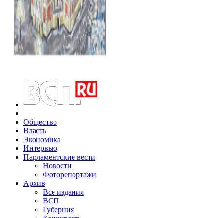
Общество
Власть
Экономика
Интервью
Парламентские вести
Новости
Фоторепортажи
Архив
Все издания
ВСП
Губерния