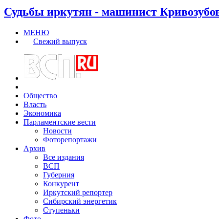
Судьбы иркутян - машинист Кривозубо
МЕНЮ
Свежий выпуск
Общество
Власть
Экономика
Парламентские вести
Новости
Фоторепортажи
Архив
Все издания
ВСП
Губерния
Конкурент
Иркутский репортер
Сибирский энергетик
Ступеньки
Фото