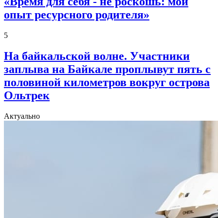
«Время для себя - не роскошь: мой
опыт ресурсного родителя»
5
На байкальской волне. Участники
заплыва на Байкале проплывут пять с
половиной километров вокруг острова
Ольтрек
Актуально