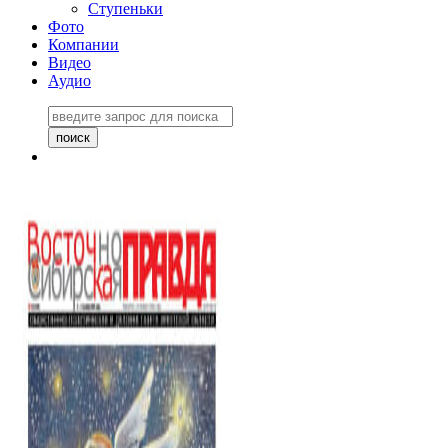
Ступеньки
Фото
Компании
Видео
Аудио
Восточно-Сибирская
правда №27243
06 ноября