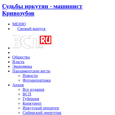
Судьбы иркутян - машинист
Кривозубов
МЕНЮ
Свежий выпуск
Общество
Власть
Экономика
Парламентские вести
Новости
Фоторепортажи
Архив
Все издания
ВСП
Губерния
Конкурент
Иркутский репортер
Сибирский энергетик