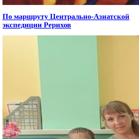
По маршруту Центрально-Азиатской
экспедиции Рерихов