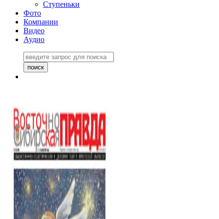
Ступеньки
Фото
Компании
Видео
Аудио
Восточно-Сибирская
правда №27243
06 ноября