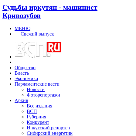
Судьбы иркутян - машинист
Кривозубов
МЕНЮ
Свежий выпуск
Общество
Власть
Экономика
Парламентские вести
Новости
Фоторепортажи
Архив
Все издания
ВСП
Губерния
Конкурент
Иркутский репортер
Сибирский энергетик