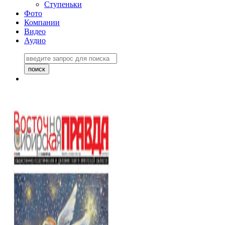
Ступеньки
Фото
Компании
Видео
Аудио
Восточно-Сибирская
правда №27243
06 ноября