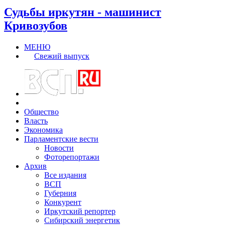
Судьбы иркутян - машинист
Кривозубов
МЕНЮ
Свежий выпуск
Общество
Власть
Экономика
Парламентские вести
Новости
Фоторепортажи
Архив
Все издания
ВСП
Губерния
Конкурент
Иркутский репортер
Сибирский энергетик