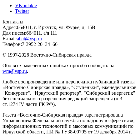
VKontakte
Twitter
Контакты
Адрес:
664011, г. Иркутск, ул. Фурье, д. 15В
Для писем:
664011, а/я 111
E-mail:
abat@vsp.ru
Телефон:
7-3952-20–34–66
© 1997-2026 Восточно-Сибирская правда
Обо всех замеченных ошибках просьба сообщать на
wm@vsp.ru
.
Любое воспроизведение или перепечатка публикаций газеты
«Восточно-Сибирская правда», "Ступеньки", еженедельников
"Конкурент", "Иркутский репортер", "Сибирский энергетик"
без специального разрешения редакций запрещены (п.3
ст.1274 IV части ГК РФ).
Газета «Восточно-Сибирская правда» зарегистрирована
Управлением Федеральной службы по надзору в сфере связи,
информационных технологий и массовых коммуникаций по
Иркутской области, ПИ № ТУ38-00795 от 19 декабря 2014 г.