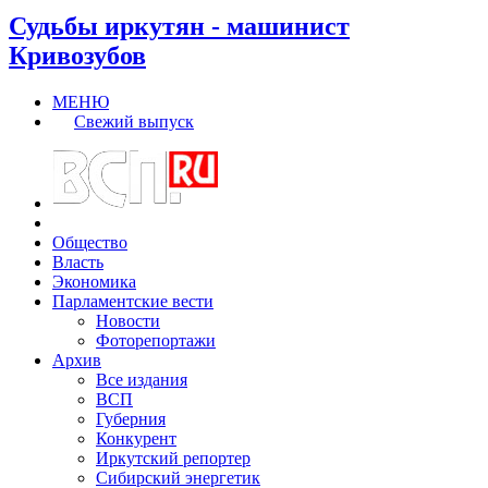
Судьбы иркутян - машинист
Кривозубов
МЕНЮ
Свежий выпуск
Общество
Власть
Экономика
Парламентские вести
Новости
Фоторепортажи
Архив
Все издания
ВСП
Губерния
Конкурент
Иркутский репортер
Сибирский энергетик