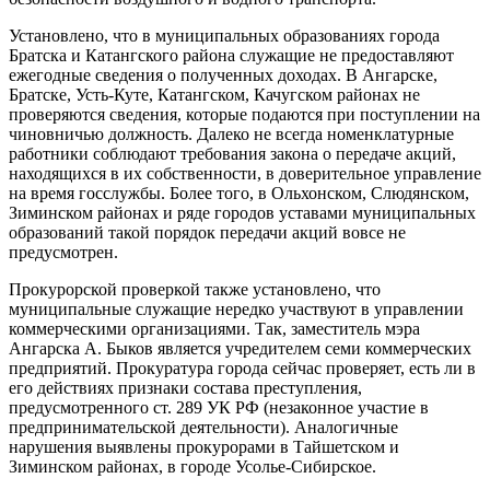
Установлено, что в муниципальных образованиях города
Братска и Катангского района служащие не предоставляют
ежегодные сведения о полученных доходах. В Ангарске,
Братске, Усть-Куте, Катангском, Качугском районах не
проверяются сведения, которые подаются при поступлении на
чиновничью должность. Далеко не всегда номенклатурные
работники соблюдают требования закона о передаче акций,
находящихся в их собственности, в доверительное управление
на время госслужбы. Более того, в Ольхонском, Слюдянском,
Зиминском районах и ряде городов уставами муниципальных
образований такой порядок передачи акций вовсе не
предусмотрен.
Прокурорской проверкой также установлено, что
муниципальные служащие нередко участвуют в управлении
коммерческими организациями. Так, заместитель мэра
Ангарска А. Быков является учредителем семи коммерческих
предприятий. Прокуратура города сейчас проверяет, есть ли в
его действиях признаки состава преступления,
предусмотренного ст. 289 УК РФ (незаконное участие в
предпринимательской деятельности). Аналогичные
нарушения выявлены прокурорами в Тайшетском и
Зиминском районах, в городе Усолье-Сибирское.