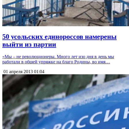
50 усольских единороссов намерены
выйти из партии
«Мы – не революционеры. Много лет изо дня в день мы
работали в общей упряжке на благо Родины, во имя…
01 апреля 2013
01:04