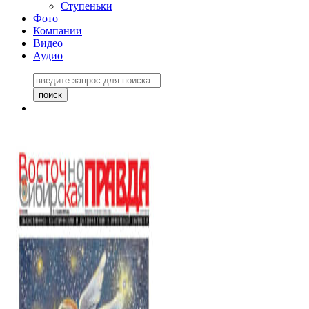
Ступеньки
Фото
Компании
Видео
Аудио
Восточно-Сибирская
правда №27243
06 ноября