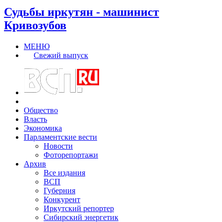
Судьбы иркутян - машинист
Кривозубов
МЕНЮ
Свежий выпуск
Общество
Власть
Экономика
Парламентские вести
Новости
Фоторепортажи
Архив
Все издания
ВСП
Губерния
Конкурент
Иркутский репортер
Сибирский энергетик