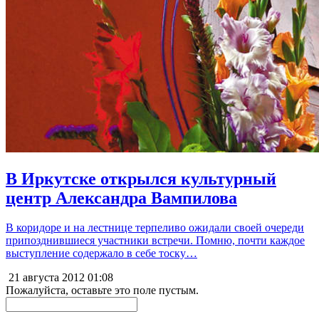
В Иркутске открылся культурный
центр Александра Вампилова
В коридоре и на лестнице терпеливо ожидали своей очереди
припозднившиеся участники встречи. Помню, почти каждое
выступление содержало в себе тоску…
21 августа 2012
01:08
Пожалуйста, оставьте это поле пустым.