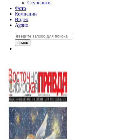
Ступеньки
Фото
Компании
Видео
Аудио
Восточно-Сибирская
правда №27243
06 ноября