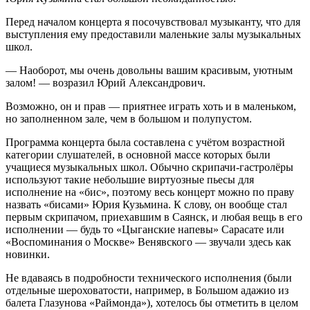
Перед началом концерта я посочувствовал музыканту, что для
выступления ему предоставили маленькие залы музыкальных
школ.
— Наоборот, мы очень довольны вашим красивым, уютным
залом! — возразил Юрий Александрович.
Возможно, он и прав — приятнее играть хоть и в маленьком,
но заполненном зале, чем в большом и полупустом.
Программа концерта была составлена с учётом возрастной
категории слушателей, в основной массе которых были
учащиеся музыкальных школ. Обычно скрипачи-гастролёры
используют такие небольшие виртуозные пьесы для
исполнение на «бис», поэтому весь концерт можно по праву
назвать «бисами» Юрия Кузьмина. К слову, он вообще стал
первым скрипачом, приехавшим в Саянск, и любая вещь в его
исполнении — будь то «Цыганские напевы» Сарасате или
«Воспоминания о Москве» Венявского — звучали здесь как
новинки.
Не вдаваясь в подробности технического исполнения (были
отдельные шероховатости, например, в Большом адажио из
балета Глазунова «Раймонда»), хотелось бы отметить в целом