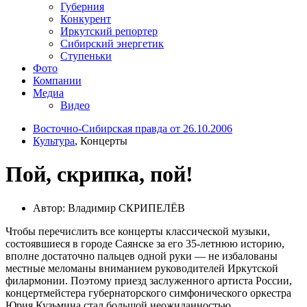
Губерния
Конкурент
Иркутский репортер
Сибирский энергетик
Ступеньки
Фото
Компании
Медиа
Видео
Восточно-Сибирская правда от 26.10.2006
Культура
, Концерты
Пой, скрипка, пой!
Автор: Владимир СКРИПЕЛЁВ
Чтобы перечислить все концерты классической музыки,
состоявшиеся в городе Саянске за его 35-летнюю историю,
вполне достаточно пальцев одной руки — не избалованы
местные меломаны вниманием руководителей Иркутской
филармонии. Поэтому приезд заслуженного артиста России,
концертмейстера губернаторского симфонического оркестра
Юрия Кузьмина стал большой неожиданностью.