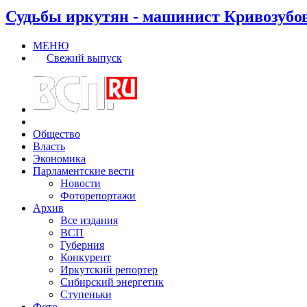
Судьбы иркутян - машинист Кривозубо
МЕНЮ
Свежий выпуск
Общество
Власть
Экономика
Парламентские вести
Новости
Фоторепортажи
Архив
Все издания
ВСП
Губерния
Конкурент
Иркутский репортер
Сибирский энергетик
Ступеньки
Фото