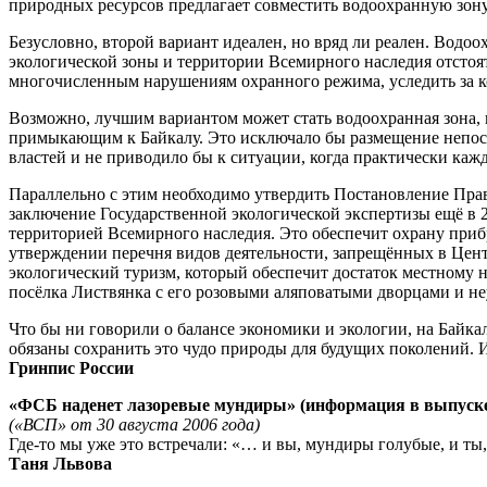
природных ресурсов предлагает совместить водоохранную зону
Безусловно, второй вариант идеален, но вряд ли реален. Водоо
экологической зоны и территории Всемирного наследия отстоят
многочисленным нарушениям охранного режима, уследить за кот
Возможно, лучшим вариантом может стать водоохранная зона, 
примыкающим к Байкалу. Это исключало бы размещение непосре
властей и не приводило бы к ситуации, когда практически ка
Параллельно с этим необходимо утвердить Постановление Прав
заключение Государственной экологической экспертизы ещё в 2
территорией Всемирного наследия. Это обеспечит охрану при
утверждении перечня видов деятельности, запрещённых в Центр
экологический туризм, который обеспечит достаток местному на
посёлка Листвянка с его розовыми аляповатыми дворцами и не
Что бы ни говорили о балансе экономики и экологии, на Байка
обязаны сохранить это чудо природы для будущих поколений. И 
Гринпис России
«ФСБ наденет лазоревые мундиры» (информация в выпуск
(«ВСП» от 30 августа 2006 года)
Где-то мы уже это встречали: «… и вы, мундиры голубые, и ты
Таня Львова