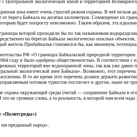
 с Центральной экологической зоной и территорией Всемирного
хранная зона имеет очень строгий режим охраны. В неё нельзя д
 от берега Байкала на десятки километров. Совмещение их грани
орым будет попросту невозможно. Таким образом, эта идеальная
границы которой проходили бы по так называемым водоразделам 
дственно на берегах Байкала экологически опасных объектов, 
ждый житель Прибайкалья становился бы, как минимум, потенци
ительства РФ «О границах Байкальской природной территории и
004 году и было одобрено общественностью. В соответствии с ни
брежных территорий вне водоохранной зоны, так как уже давно
альной экологической зоне Байкала». Возможно, этот перечень н
селению. В то же время этот перечень должен держать развитие 
управляемым потоком туристов постигнет и другие, ныне не тро
ле охрана окружающей среды (читай — сохранение Байкала в его
это не громкие слова, а та реальность, в которой нам всем надо
е «Политсреды»)
, им преданный народ».