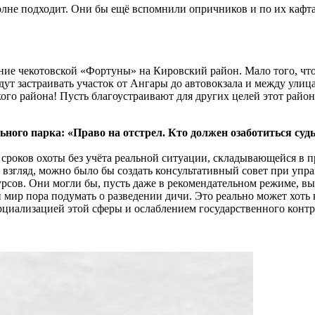
вполне подходит. Они бы ещё вспомнили опричников и по их кафт
ние чекотовской «Фортуны» на Кировский район. Мало того, чт
удут застраивать участок от Ангары до автовокзала и между ул
ого района! Пусть благоустраивают для других целей этот район
ного парка: «Право на отстрел. Кто должен озаботиться суд
сроков охоты без учёта реальной ситуации, складывающейся в пр
й взгляд, можно было бы создать консультативный совет при уп
рсов. Они могли бы, пусть даже в рекомендательном режиме, в
мир пора подумать о разведении дичи. Это реально может хоть 
рциализацией этой сферы и ослаблением государственного контр