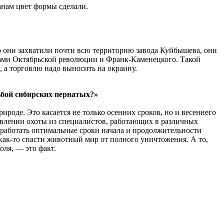
анам цвет формы сделали.
о они захватили почти всю территорию завода Куйбышева, они
ицами Октябрьской революции и Франк-Каменецкого. Такой
, а торговлю надо выносить на окраину.
ьбой сибирских пернатых?»
ироде. Это касается не только осенних сроков, но и весеннего
равлении охоты из специалистов, работающих в различных
ыработать оптимальные сроки начала и продолжительности
как-то спасти животный мир от полного уничтожения. А то,
оля, — это факт.