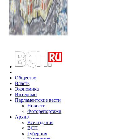
Общество
Власть
Экономика
Интервью
Парламентские вести
Новости
Фоторепортажи
Архив
Все издания
ВСП
Губерния