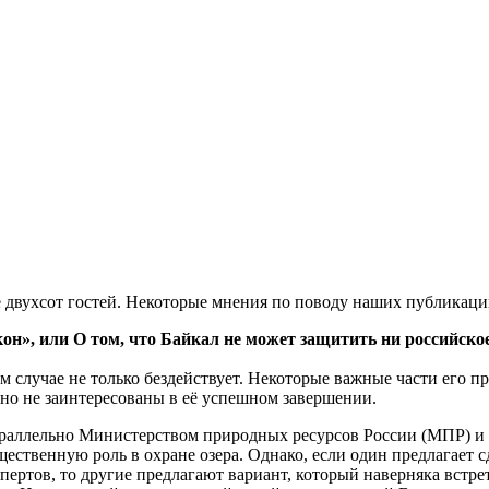
 двухсот гостей. Некоторые мнения по поводу наших публикаций
», или О том, что Байкал не может защитить ни российское
м случае не только бездействует. Некоторые важные части его пр
енно не заинтересованы в её успешном завершении.
араллельно Министерством природных ресурсов России (МПР) и 
ественную роль в охране озера. Однако, если один предлагает с
ертов, то другие предлагают вариант, который наверняка встр