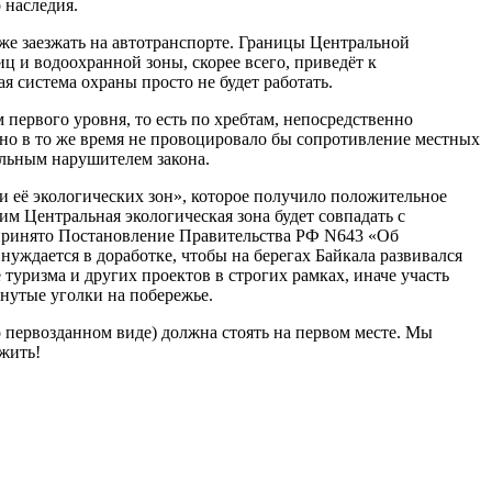
 наследия.
аже заезжать на автотранспорте. Границы Центральной
ц и водоохранной зоны, скорее всего, приведёт к
 система охраны просто не будет работать.
первого уровня, то есть по хребтам, непосредственно
но в то же время не провоцировало бы сопротивление местных
альным нарушителем закона.
 её экологических зон», которое получило положительное
м Центральная экологическая зона будет совпадать с
 принято Постановление Правительства РФ N643 «Об
уждается в доработке, чтобы на берегах Байкала развивался
туризма и других проектов в строгих рамках, иначе участь
нутые уголки на побережье.
 первозданном виде) должна стоять на первом месте. Мы
 жить!