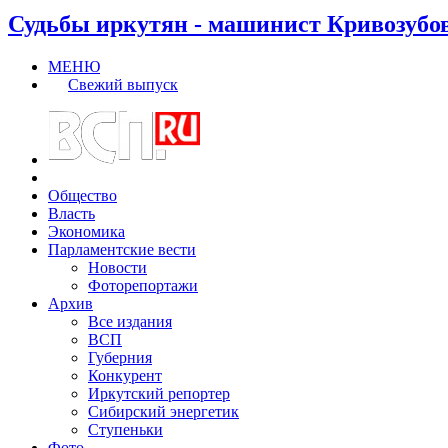
Судьбы иркутян - машинист Кривозубо
МЕНЮ
Свежий выпуск
Общество
Власть
Экономика
Парламентские вести
Новости
Фоторепортажи
Архив
Все издания
ВСП
Губерния
Конкурент
Иркутский репортер
Сибирский энергетик
Ступеньки
Фото