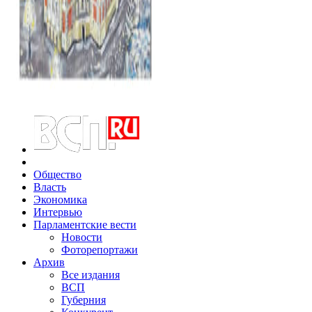
Общество
Власть
Экономика
Интервью
Парламентские вести
Новости
Фоторепортажи
Архив
Все издания
ВСП
Губерния