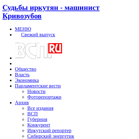
Судьбы иркутян - машинист
Кривозубов
МЕНЮ
Свежий выпуск
Общество
Власть
Экономика
Парламентские вести
Новости
Фоторепортажи
Архив
Все издания
ВСП
Губерния
Конкурент
Иркутский репортер
Сибирский энергетик