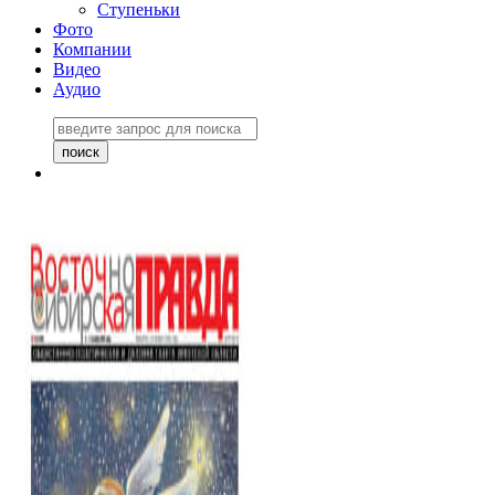
Ступеньки
Фото
Компании
Видео
Аудио
Восточно-Сибирская
правда №27243
06 ноября