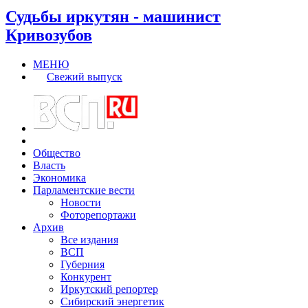
Судьбы иркутян - машинист
Кривозубов
МЕНЮ
Свежий выпуск
Общество
Власть
Экономика
Парламентские вести
Новости
Фоторепортажи
Архив
Все издания
ВСП
Губерния
Конкурент
Иркутский репортер
Сибирский энергетик