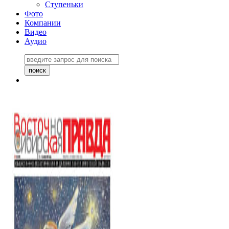
Ступеньки
Фото
Компании
Видео
Аудио
Восточно-Сибирская
правда №27243
06 ноября