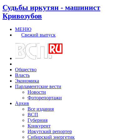
Судьбы иркутян - машинист
Кривозубов
МЕНЮ
Свежий выпуск
Общество
Власть
Экономика
Парламентские вести
Новости
Фоторепортажи
Архив
Все издания
ВСП
Губерния
Конкурент
Иркутский репортер
Сибирский энергетик