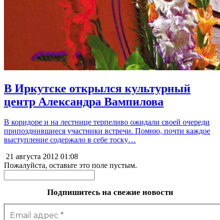
В Иркутске открылся культурный
центр Александра Вампилова
В коридоре и на лестнице терпеливо ожидали своей очереди
припозднившиеся участники встречи. Помню, почти каждое
выступление содержало в себе тоску…
21 августа 2012
01:08
Пожалуйста, оставьте это поле пустым.
Подпишитесь на свежие новости