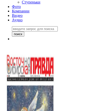
Ступеньки
Фото
Компании
Видео
Аудио
Восточно-Сибирская
правда №27243
06 ноября