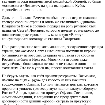
ведущие игроки национальной российской сборной, то бишь
московского «Динамо», на днях выигравшие Кубок
европейских чемпионов.
Дальше — больше. Вместо «выбывшего из игры» главного
тренера сборной страны и опять же столичного «Динамо»
Владимира Янко в срочном порядке на роль рулевого был
назначен Сергей Ломанов, которого почему-то незадолго до
повышения делегировали в… казанскую «Ракету»
консультировать команду из столицы Татарстана.
Но в распоряжение великого хоккеиста, заслуженного тренера
страны, уважаемого Сергея Ивановича поступили игроки,
большинству из которых двадцать лет. Такая вот сборная
России прибыла в Иркутск. Многих из игроков даже
искушённые болельщики не знают не только в лицо — по
фамилиям. Это не в упрёк им, просто констатация факта.
Не берусь гадать, как себя проявят резервисты. Возможно,
именно на льду «Труда» для кого-то из них начнётся
восхождение к Олимпу. Но при чём здесь зрители, которым
предстоит увидеть третьесортную национальную сборную
России? А ведь ждали, что приедут Обухов, Свешников,
Ломанов-младший, Иванушкин (по предварительной
договорённости давший «добро» сыграть за иркутскую