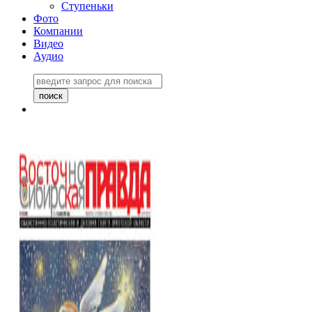
Ступеньки
Фото
Компании
Видео
Аудио
Восточно-Сибирская
правда №27243
06 ноября