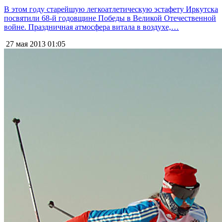
В этом году старейшую легкоатлетическую эстафету Иркутска
посвятили 68-й годовщине Победы в Великой Отечественной
войне. Праздничная атмосфера витала в воздухе,…
27 мая 2013
01:05