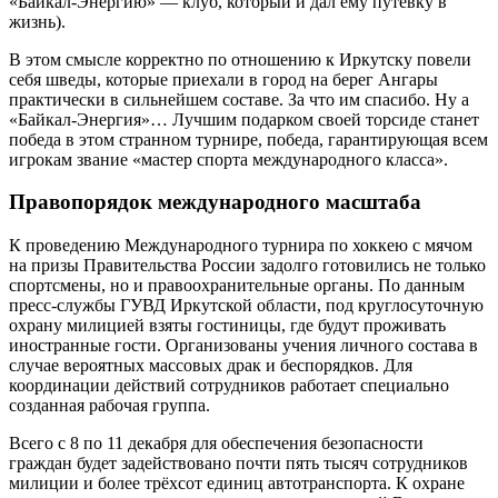
«Байкал-Энергию» — клуб, который и дал ему путёвку в
жизнь).
В этом смысле корректно по отношению к Иркутску повели
себя шведы, которые приехали в город на берег Ангары
практически в сильнейшем составе. За что им спасибо. Ну а
«Байкал-Энергия»… Лучшим подарком своей торсиде станет
победа в этом странном турнире, победа, гарантирующая всем
игрокам звание «мастер спорта международного класса».
Правопорядок международного масштаба
К проведению Международного турнира по хоккею с мячом
на призы Правительства России задолго готовились не только
спортсмены, но и правоохранительные органы. По данным
пресс-службы ГУВД Иркутской области, под круглосуточную
охрану милицией взяты гостиницы, где будут проживать
иностранные гости. Организованы учения личного состава в
случае вероятных массовых драк и беспорядков. Для
координации действий сотрудников работает специально
созданная рабочая группа.
Всего с 8 по 11 декабря для обеспечения безопасности
граждан будет задействовано почти пять тысяч сотрудников
милиции и более трёхсот единиц автотранспорта. К охране