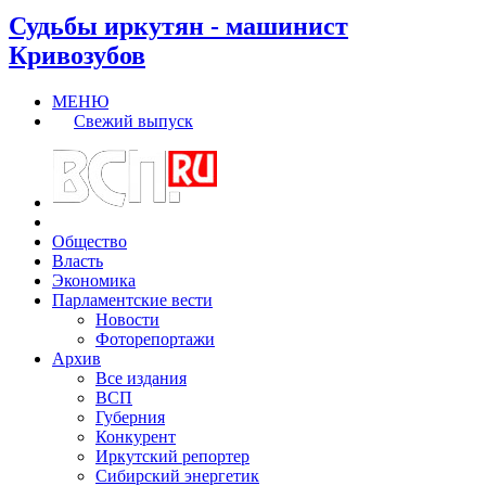
Судьбы иркутян - машинист
Кривозубов
МЕНЮ
Свежий выпуск
Общество
Власть
Экономика
Парламентские вести
Новости
Фоторепортажи
Архив
Все издания
ВСП
Губерния
Конкурент
Иркутский репортер
Сибирский энергетик