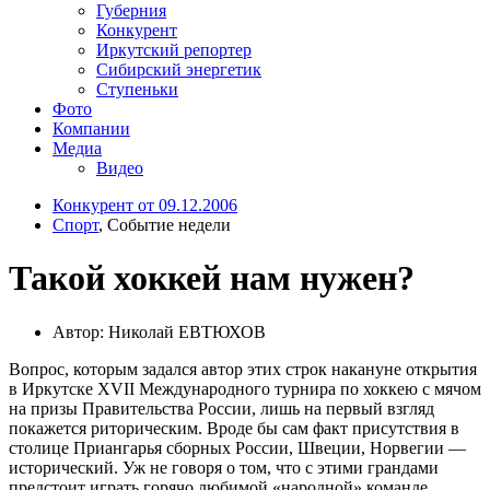
Губерния
Конкурент
Иркутский репортер
Сибирский энергетик
Ступеньки
Фото
Компании
Медиа
Видео
Конкурент от 09.12.2006
Спорт
, Событие недели
Такой хоккей нам нужен?
Автор: Николай ЕВТЮХОВ
Вопрос, которым задался автор этих строк накануне открытия
в Иркутске XVII Международного турнира по хоккею с мячом
на призы Правительства России, лишь на первый взгляд
покажется риторическим. Вроде бы сам факт присутствия в
столице Приангарья сборных России, Швеции, Норвегии —
исторический. Уж не говоря о том, что с этими грандами
предстоит играть горячо любимой «народной» команде