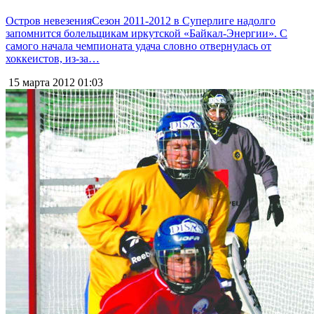
Остров невезенияСезон 2011-2012 в Суперлиге надолго
запомнится болельщикам иркутской «Байкал-Энергии». С
самого начала чемпионата удача словно отвернулась от
хоккеистов, из-за…
15 марта 2012
01:03