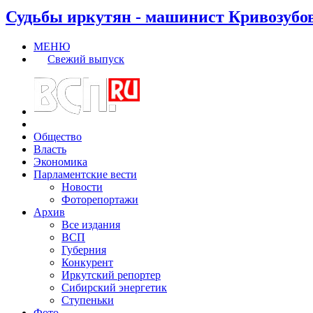
Судьбы иркутян - машинист Кривозубо
МЕНЮ
Свежий выпуск
Общество
Власть
Экономика
Парламентские вести
Новости
Фоторепортажи
Архив
Все издания
ВСП
Губерния
Конкурент
Иркутский репортер
Сибирский энергетик
Ступеньки
Фото