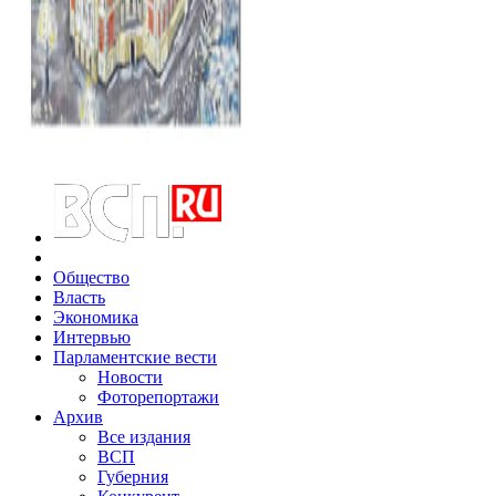
Общество
Власть
Экономика
Интервью
Парламентские вести
Новости
Фоторепортажи
Архив
Все издания
ВСП
Губерния