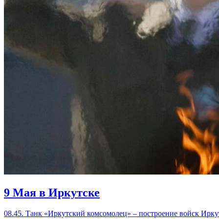
9 Мая в Иркутске
08.45. Танк «Иркутский комсомолец» – построение войск Ирк