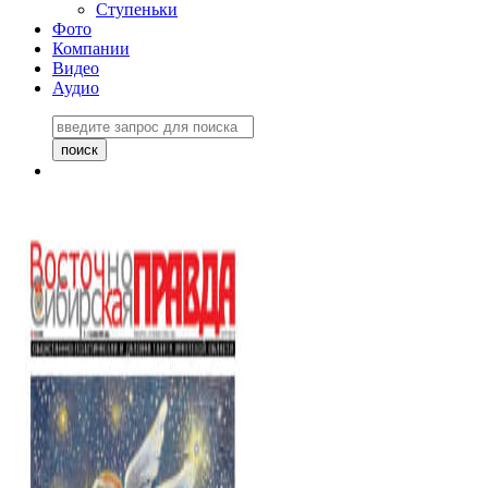
Ступеньки
Фото
Компании
Видео
Аудио
Восточно-Сибирская
правда №27243
06 ноября