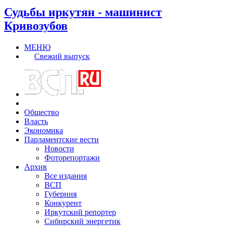
Судьбы иркутян - машинист
Кривозубов
МЕНЮ
Свежий выпуск
Общество
Власть
Экономика
Парламентские вести
Новости
Фоторепортажи
Архив
Все издания
ВСП
Губерния
Конкурент
Иркутский репортер
Сибирский энергетик