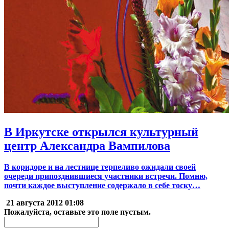
В Иркутске открылся культурный
центр Александра Вампилова
В коридоре и на лестнице терпеливо ожидали своей
очереди припозднившиеся участники встречи. Помню,
почти каждое выступление содержало в себе тоску…
21 августа 2012
01:08
Пожалуйста, оставьте это поле пустым.