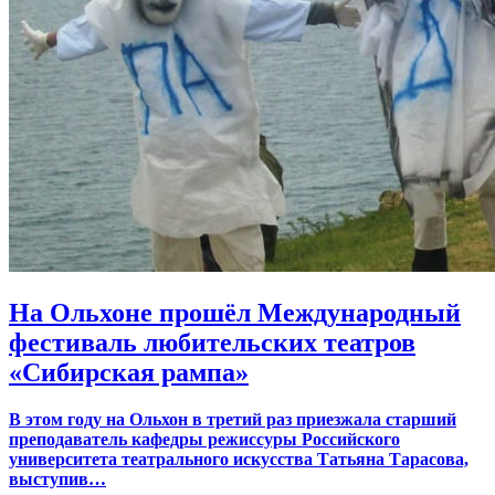
На Ольхоне прошёл Международный
фестиваль любительских театров
«Сибирская рампа»
В этом году на Ольхон в третий раз приезжала старший
преподаватель кафедры режиссуры Российского
университета театрального искусства Татьяна Тарасова,
выступив…