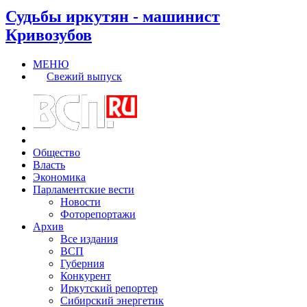
Судьбы иркутян - машинист
Кривозубов
МЕНЮ
Свежий выпуск
Общество
Власть
Экономика
Парламентские вести
Новости
Фоторепортажи
Архив
Все издания
ВСП
Губерния
Конкурент
Иркутский репортер
Сибирский энергетик