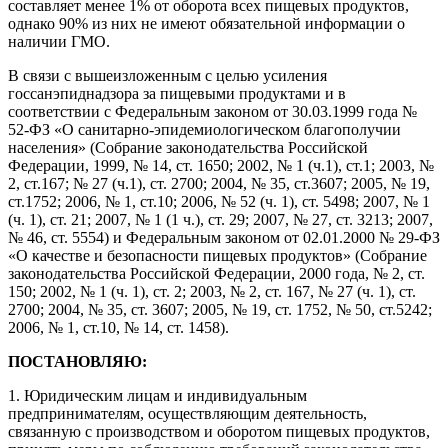
составляет менее 1% от оборота всех пищевых продуктов,
однако 90% из них не имеют обязательной информации о
наличии ГМО.
В связи с вышеизложенным с целью усиления
госсанэпиднадзора за пищевыми продуктами и в
соответствии с Федеральным законом от 30.03.1999 года №
52-ФЗ «О санитарно-эпидемиологическом благополучии
населения» (Собрание законодательства Российской
Федерации, 1999, № 14, ст. 1650; 2002, № 1 (ч.1), ст.1; 2003, №
2, ст.167; № 27 (ч.1), ст. 2700; 2004, № 35, ст.3607; 2005, № 19,
ст.1752; 2006, № 1, ст.10; 2006, № 52 (ч. 1), ст. 5498; 2007, № 1
(ч. 1), ст. 21; 2007, № 1 (1 ч.), ст. 29; 2007, № 27, ст. 3213; 2007,
№ 46, ст. 5554) и Федеральным законом от 02.01.2000 № 29-ФЗ
«О качестве и безопасности пищевых продуктов» (Собрание
законодательства Российской Федерации, 2000 года, № 2, ст.
150; 2002, № 1 (ч. 1), ст. 2; 2003, № 2, ст. 167, № 27 (ч. 1), ст.
2700; 2004, № 35, ст. 3607; 2005, № 19, ст. 1752, № 50, ст.5242;
2006, № 1, ст.10, № 14, ст. 1458).
ПОСТАНОВЛЯЮ:
1. Юридическим лицам и индивидуальным
предпринимателям, осуществляющим деятельность,
связанную с производством и оборотом пищевых продуктов,