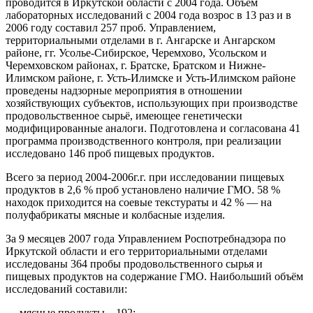
проводится в Иркутской области с 2004 года. Объём
лабораторных исследований с 2004 года возрос в 13 раз и в
2006 году составил 257 проб. Управлением,
территориальными отделами в г. Ангарске и Ангарском
районе, гг. Усолье-Сибирское, Черемхово, Усольском и
Черемховском районах, г. Братске, Братском и Нижне-
Илимском районе, г. Усть-Илимске и Усть-Илимском районе
проведены надзорные мероприятия в отношении
хозяйствующих субъектов, использующих при производстве
продовольственное сырьё, имеющее генетически
модифицированные аналоги. Подготовлена и согласована 41
программа производственного контроля, при реализации
исследовано 146 проб пищевых продуктов.
Всего за период 2004-2006г.г. при исследовании пищевых
продуктов в 2,6 % проб установлено наличие ГМО. 58 %
находок приходится на соевые текстураты и 42 % — на
полуфабрикаты мясные и колбасные изделия.
За 9 месяцев 2007 года Управлением Роспотребнадзора по
Иркутской области и его территориальными отделами
исследованы 364 пробы продовольственного сырья и
пищевых продуктов на содержание ГМО. Наибольший объём
исследований составили:
— мясные продукты – 192;