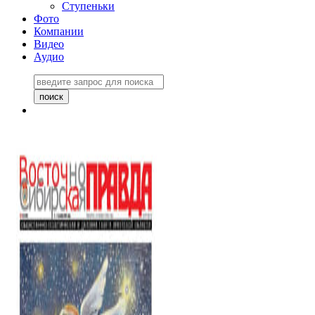
Ступеньки
Фото
Компании
Видео
Аудио
Восточно-Сибирская
правда №27243
06 ноября