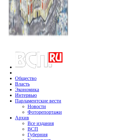
Общество
Власть
Экономика
Интервью
Парламентские вести
Новости
Фоторепортажи
Архив
Все издания
ВСП
Губерния