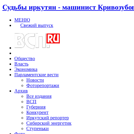
Судьбы иркутян - машинист Кривозубо
МЕНЮ
Свежий выпуск
Общество
Власть
Экономика
Парламентские вести
Новости
Фоторепортажи
Архив
Все издания
ВСП
Губерния
Конкурент
Иркутский репортер
Сибирский энергетик
Ступеньки
Фото