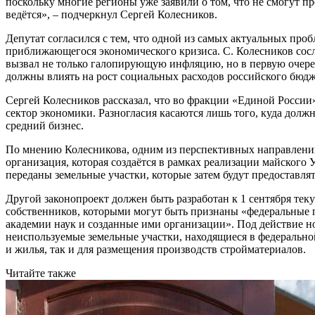
поскольку многие регионы уже заявили о том, что не смогут
ведётся», – подчеркнул Сергей Колесников.
Депутат согласился с тем, что одной из самых актуальных проб
приближающегося экономического кризиса. С. Колесников сос
вызвал не только галопирующую инфляцию, но в первую очере
должны влиять на рост социальных расходов российского бюдж
Сергей Колесников рассказал, что во фракции «Единой России
сектор экономики. Разногласия касаются лишь того, куда до
средний бизнес.
По мнению Колесникова, одним из перспективных направлени
организация, которая создаётся в рамках реализации майского
переданы земельные участки, которые затем будут предоставл
Другой законопроект должен быть разработан к 1 сентября те
собственников, которыми могут быть признаны «федеральные г
академии наук и созданные ими организации». Под действие но
неиспользуемые земельные участки, находящиеся в федеральной 
и жилья, так и для размещения производств стройматериалов.
Читайте также