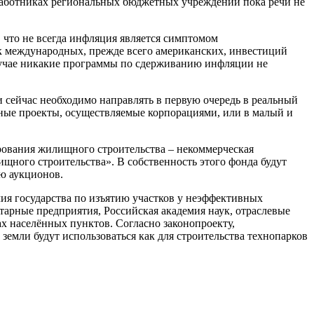
 работниках региональных бюджетных учреждений пока речи не
, что не всегда инфляция является симптомом
ок международных, прежде всего американских, инвестиций
случае никакие программы по сдерживанию инфляции не
 сейчас необходимо направлять в первую очередь в реальный
пные проекты, осуществляемые корпорациями, или в малый и
ования жилищного строительства – некоммерческая
ищного строительства». В собственность этого фонда будут
ью аукционов.
ия государства по изъятию участков у неэффективных
арные предприятия, Российская академия наук, отраслевые
х населённых пунктов. Согласно законопроекту,
земли будут использоваться как для строительства технопарков