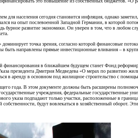
 профинансировать это повышение из собственных бюджетов. «О
лем для населения сегодня становится инфляция, однако заметил
лался на опыт послевоенной Западной Германии, в которой пот
дь бурное развитие экономики. Он уверен в том, что в любом 
ета.
» доминирует точка зрения, согласно которой финансовые потоки
лжны быть направлены прямые инвестиционные вливания – в кру
й финансирования в ближайшем будущем станет Фонд реформир
 Указа президента Дмитрия Медведева «О мерах по развитию жил
яться в аренду в основном под жилищное строительство с помощ
кущего года. В этом документе должны быть расширены полномоч
осударственные учреждения, федеральные государственные унит
вого указа подпадают только участки, расположенные в граница
собственности, будут вовлекаться в хозяйственный оборот. Эти 