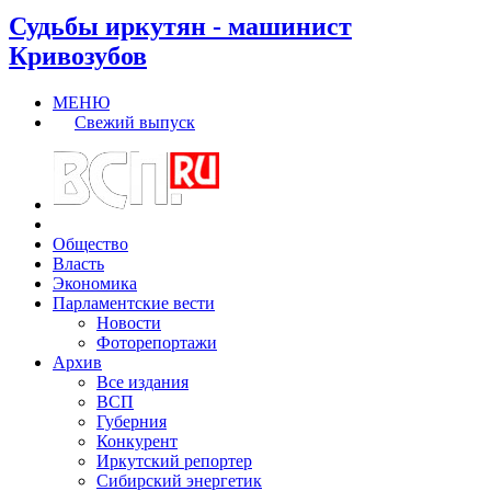
Судьбы иркутян - машинист
Кривозубов
МЕНЮ
Свежий выпуск
Общество
Власть
Экономика
Парламентские вести
Новости
Фоторепортажи
Архив
Все издания
ВСП
Губерния
Конкурент
Иркутский репортер
Сибирский энергетик