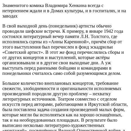
Знаменитого комика Владимира Хенкина всегда с
нетерпением ждали и в Домах культуры, и в госпиталях, и на
заводах
В свой выходной день (понедельник) артисты обычно
проводили шефские встречи. К примеру, в январе 1942 года
состоялся литературный вечер памяти Л.Н. Толстого, где
исполнялись сцены из «Анны Карениной», причём сбор от
этого выступления был перечислен в фонд эскадрильи
«Советский артист». В этот же фонд перечислялись сборы и
от других концертов и выступлений, которые актёры
организовывали и в другие свои выходные дни. А уж
выступать перед ранеными бойцами и командирами в
понедельники считалось само собой разумеющимся делом.
Большое количество внеплановых концертов, требование
свежести, злободневности и оригинальности исполняемых
произведений породили другую проблему – нехватку
литературных источников. Театром совместно с отделом
искусств перед авторами, работающими в Иркутской области,
была поставлена задача создания произведений малых форм,
которые могли бы исполняться как на хорошо оснащённых,
так и на необорудованных площадках. В результате было
выписано несколько литературно-художественных
«монтажей», посвящённых Великой Отечественной войне, а