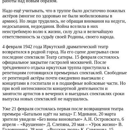
работы над новым образом.
Надо ещё учитывать, что в труппе было достаточно пожилых
актёров (многие по здоровью не были мобилизованы в
армию). Но люди трудились, не обращая внимания на недуги,
недосыпания, недоедания. Война вселила в них
неистребимую волю к жизни, силу духа и величайшую
ответственность за судьбу своей Родины, своего народа.
4 февраля 1942 года Иркутский драматический театр
возвратился в родной город. На его сцене доигрывал свои
последние спектакли Театр сатиры. 15 февраля состоялось
официальное закрытие гастролей москвичей. После
трёхдневного отдыха иркутская труппа приступила к
репетициям готовящихся премьерных спектаклей. Свободные
от репетиций актёры почти ежедневно выезжали с
концертами в госпитали и в подшефные войсковые части. Но
при всей интенсивности концертной деятельности и
занятости артистов в вечерних и выездных спектаклях сроки
выпуска новых спектаклей не нарушались.
Уже 21 февраля состоялась первая после возвращения театра
премьера «Батальон идёт на запад» Г. Мдивани, 20 марта
зрители увидели «Без вины виноватые» А.Н. Островского, 6
апреля – «Крушение» Д. Слепяна, 20 мая – «Урок жизни» В.
Головчинера, 28 мая – «Русские люди» К. Симонова, 15