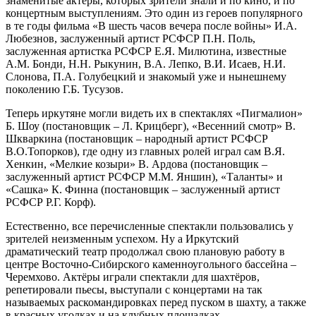
знаменитые актёры, которых зрители знали и по кино, и по
концертным выступлениям. Это один из героев популярного
в те годы фильма «В шесть часов вечера после войны» И.А.
Любезнов, заслуженный артист РСФСР П.Н. Поль,
заслуженная артистка РСФСР Е.Я. Милютина, известные
А.М. Бонди, Н.Н. Рыкунин, В.А. Лепко, В.И. Исаев, Н.И.
Слонова, П.А. Голубецкий и знакомый уже и нынешнему
поколению Г.Б. Тусузов.
Теперь иркутяне могли видеть их в спектаклях «Пигмалион»
Б. Шоу (постановщик – Л. Крицберг), «Весенний смотр» В.
Шкваркина (постановщик – народный артист РСФСР
В.О.Топорков), где одну из главных ролей играл сам В.Я.
Хенкин, «Мелкие козыри» В. Ардова (постановщик –
заслуженный артист РСФСР М.М. Яншин), «Таланты» и
«Сашка» К. Финна (постановщик – заслуженный артист
РСФСР Р.Г. Корф).
Естественно, все перечисленные спектакли пользовались у
зрителей неизменным успехом. Ну а Иркутский
драматический театр продолжал свою плановую работу в
центре Восточно-Сибирского каменноугольного бассейна –
Черемхово. Актёры играли спектакли для шахтёров,
репетировали пьесы, выступали с концертами на так
называемых раскомандировках перед пуском в шахту, а также
в красных уголках и на клубных площадках.