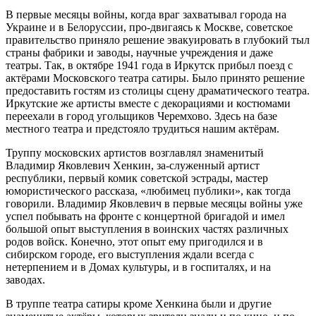
В первые месяцы войны, когда враг захватывал города на
Украине и в Белоруссии, про-двигаясь к Москве, советское
правительство приняло решение эвакуировать в глубокий тыл
страны фабрики и заводы, научные учреждения и даже
театры. Так, в октябре 1941 года в Иркутск прибыл поезд с
актёрами Московского театра сатиры. Было принято решение
предоставить гостям из столицы сцену драматического театра.
Иркутские же артисты вместе с декорациями и костюмами
переехали в город угольщиков Черемхово. Здесь на базе
местного театра и предстояло трудиться нашим актёрам.
Труппу московских артистов возглавлял знаменитый
Владимир Яковлевич Хенкин, за-служенный артист
республики, первый комик советской эстрады, мастер
юмористического рассказа, «любимец публики», как тогда
говорили. Владимир Яковлевич в первые месяцы войны уже
успел побывать на фронте с концертной бригадой и имел
большой опыт выступления в воинских частях различных
родов войск. Конечно, этот опыт ему пригодился и в
сибирском городе, его выступления ждали всегда с
нетерпением и в Домах культуры, и в госпиталях, и на
заводах.
В труппе театра сатиры кроме Хенкина были и другие