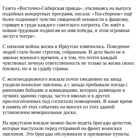
Газета «Восточно-Сибирская правда», откликаясь на выпуск
подобных концертных программ, писала: «Теа-сборник» ещё
более поднимает чувство священной ненависти к фашизму,
горящее в груди каждого советского патриота. Он зовёт к
новым трудовым подвигам во имя победы, в этом огромная
заслуга театра».
С началом войны жизнь в Иркутске изменилась. Поведение
людей стало более строгим, собранным. И дело было не в
законах военного времени, а в том, что почти каждый
чувствовал личную ответственность не только за жизнь своих
близких, но и за судьбу страны.
С железнодорожного вокзала почти ежедневно на запад
уходили воинские эшелоны, а с запада прибывали поезда с
ранеными бойцами и командирами, которых размещали в
лучших зданиях города, часто в школах и в других
приспособленных под госпитали помещениях. В наше время
в память об этих событиях на многих из этих зданий
установлены мемориальные доски.
На иркутском вокзале можно было видеть бригады артистов,
которые выступали перед отправкой на фронт воинских
эшелонов. Эти бригады обслуживали и призывные пункты.