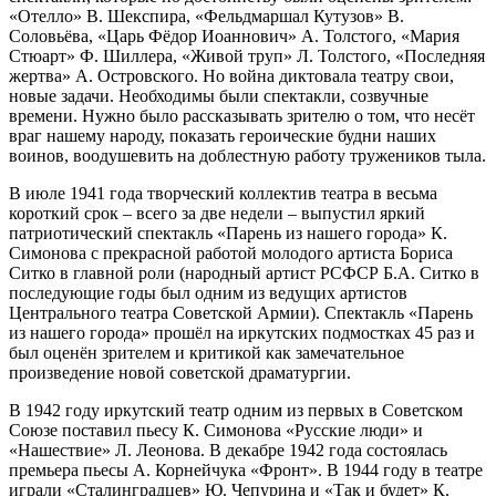
«Отелло» В. Шекспира, «Фельдмаршал Кутузов» В.
Соловьёва, «Царь Фёдор Иоаннович» А. Толстого, «Мария
Стюарт» Ф. Шиллера, «Живой труп» Л. Толстого, «Последняя
жертва» А. Островского. Но война диктовала театру свои,
новые задачи. Необходимы были спектакли, созвучные
времени. Нужно было рассказывать зрителю о том, что несёт
враг нашему народу, показать героические будни наших
воинов, воодушевить на доблестную работу тружеников тыла.
В июле 1941 года творческий коллектив театра в весьма
короткий срок – всего за две недели – выпустил яркий
патриотический спектакль «Парень из нашего города» К.
Симонова с прекрасной работой молодого артиста Бориса
Ситко в главной роли (народный артист РСФСР Б.А. Ситко в
последующие годы был одним из ведущих артистов
Центрального театра Советской Армии). Спектакль «Парень
из нашего города» прошёл на иркутских подмостках 45 раз и
был оценён зрителем и критикой как замечательное
произведение новой советской драматургии.
В 1942 году иркутский театр одним из первых в Советском
Союзе поставил пьесу К. Симонова «Русские люди» и
«Нашествие» Л. Леонова. В декабре 1942 года состоялась
премьера пьесы А. Корнейчука «Фронт». В 1944 году в театре
играли «Сталинградцев» Ю. Чепурина и «Так и будет» К.