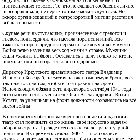
обрушился с тяжёлых бомбовозов на головы людей из
приграничных городов. Те, кто не слышал сообщения лично,
переспрашивали, не веря, что такое может случиться. Но
вскоре организованный в театре короткий митинг расставил
всё на свои места.
Скупые речи выступающих, произнесённые с тревогой и
гневом, подтвердили, что настала пора испытаний, всю
тяжесть которых придётся пережить каждому и всем вместе.
Война резко изменила весь ход жизни в стране. Мужчины
стали уходить на фронт. Оставались в тылу только те, кто не
подходил или по возрасту, или по здоровью.
Директор Иркутского драматического театра Владимир
Иванович Бессараб, несмотря на так называемую бронь, всё-
таки настоял на том, чтобы его отправили на фронт.
Исполняющим обязанности директора с сентября 1941 года
был назначен его заместитель Осип Александрович Волин.
Кстати, за ушедшими на фронт должности сохранялись на всё
время войны.
В сложившейся обстановке военного времени иркутский
театр стал подчинять свою жизнь, своё искусство задачам
обороны страны. Прежде всего это касалось репертуарной
политики. Из прежнего сезона 1940-41 гг. оставались
спектакли, которые по достоинству были оценены зрителем: