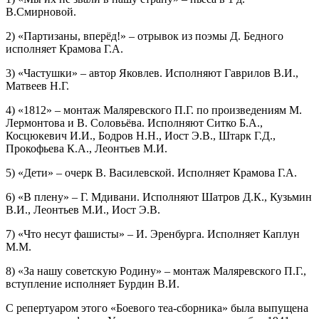
В.Смирновой.
2) «Партизаны, вперёд!» – отрывок из поэмы Д. Бедного
исполняет Крамова Г.А.
3) «Частушки» – автор Яковлев. Исполняют Гаврилов В.И.,
Матвеев Н.Г.
4) «1812» – монтаж Маляревского П.Г. по произведениям М.
Лермонтова и В. Соловьёва. Исполняют Ситко Б.А.,
Косцюкевич И.И., Бодров Н.Н., Иост Э.В., Штарк Г.Д.,
Прокофьева К.А., Леонтьев М.И.
5) «Дети» – очерк В. Василевской. Исполняет Крамова Г.А.
6) «В плену» – Г. Мдивани. Исполняют Шатров Д.К., Кузьмин
В.И., Леонтьев М.И., Иост Э.В.
7) «Что несут фашисты» – И. Эренбурга. Исполняет Каплун
М.М.
8) «За нашу советскую Родину» – монтаж Маляревского П.Г.,
вступление исполняет Бурдин В.И.
С репертуаром этого «Боевого теа-сборника» была выпущена