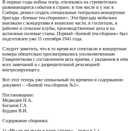
В первые годы войны театр, отвлекаясь на стремительно
развивающиеся события в стране, в том числе и у нас в
Сибири, решил создать специальные театрально-концертные
бригады «Боевые теа-сборники». Эти бригады мобильно
выезжали с концертами в воинские части, в госпитали, в
рабочие и сельские клубы, производственные цеха и на
колхозные полевые станы. Первый «Боевой теа-сборник» был
подготовлен уже 11 сентября 1941 года.
Следует заметить, что в то время все спектакли и концертные
номера обязательно просматривались уполномоченным
Главрепеткома с составлением акта приёма, с указанием в нём
всех замечаний и с разрешительной резолюцией
контролирующего.
Вот этот теперь уже уникальный по времени и содержанию
документ – «Боевой теа-сборник №1».
Постановщики:
Медведев Н.А.
Боганов Г.А.
Бурдин В.И.
Содержание сборника:
1) «Мы их не звали в нашу страну» – пьеса в 1 д.