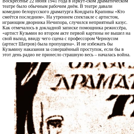
Воскресенье 22 июня 1941 года в Иркут-ском драматическом
театре было обычным рабочим днём. В театре давали
комедию белорусского драматурга Кондрата Крапивы «Кто
смеётся последним». На утреннем спектакле с артистом,
играющим дворника Нечипора, случился неприятный казус.
Как отмечалось в докладной записке помощника режиссёра,
«артист Кузьмин во втором акте первой картины не вышел на
свой выход, ввиду чего сцена с профессором Черноусом
(артист Шатров) была пропущена». И не избежать бы
Кузьмину наказания за совершённый проступок, если бы в
этот день радио не принесло страшную весь – началась война.