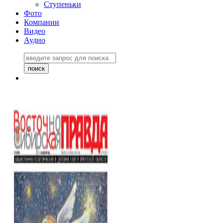
Ступеньки
Фото
Компании
Видео
Аудио
Восточно-Сибирская
правда №27243
06 ноября