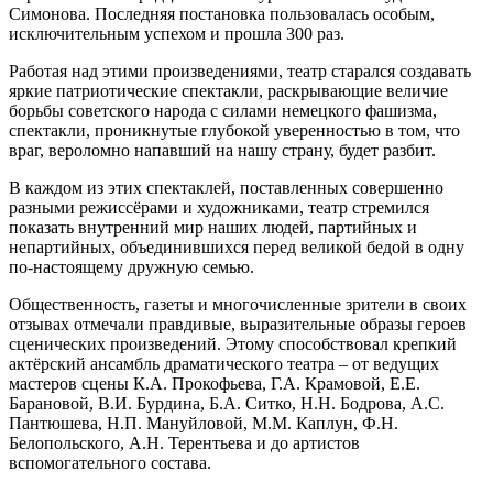
Симонова. Последняя постановка пользовалась особым,
исключительным успехом и прошла 300 раз.
Работая над этими произведениями, театр старался создавать
яркие патриотические спектакли, раскрывающие величие
борьбы советского народа с силами немецкого фашизма,
спектакли, проникнутые глубокой уверенностью в том, что
враг, вероломно напавший на нашу страну, будет разбит.
В каждом из этих спектаклей, поставленных совершенно
разными режиссёрами и художниками, театр стремился
показать внутренний мир наших людей, партийных и
непартийных, объединившихся перед великой бедой в одну
по-настоящему дружную семью.
Общественность, газеты и многочисленные зрители в своих
отзывах отмечали правдивые, выразительные образы героев
сценических произведений. Этому способствовал крепкий
актёрский ансамбль драматического театра – от ведущих
мастеров сцены К.А. Прокофьева, Г.А. Крамовой, Е.Е.
Барановой, В.И. Бурдина, Б.А. Ситко, Н.Н. Бодрова, А.С.
Пантюшева, Н.П. Мануйловой, М.М. Каплун, Ф.Н.
Белопольского, А.Н. Терентьева и до артистов
вспомогательного состава.