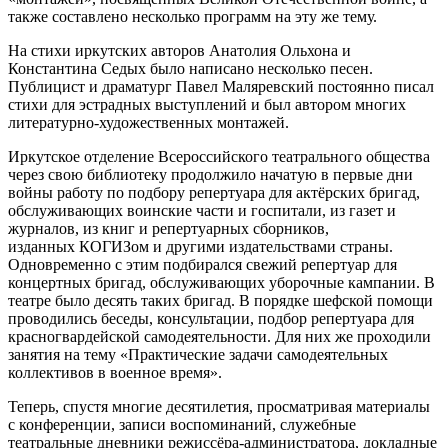
также составлено несколько программ на эту же тему.
На стихи иркутских авторов Анатолия Ольхона и
Константина Седых было написано несколько песен.
Публицист и драматург Павел Маляревский постоянно писал
стихи для эстрадных выступлений и был автором многих
литературно-художественных монтажей.
Иркутское отделение Всероссийского театрального общества
через свою библиотеку продолжило начатую в первые дни
войны работу по подбору репертуара для актёрских бригад,
обслуживающих воинские части и госпитали, из газет и
журналов, из книг и репертуарных сборников,
изданных КОГИЗом и другими издательствами страны.
Одновременно с этим подбирался свежий репертуар для
концертных бригад, обслуживающих уборочные кампании. В
театре было десять таких бригад. В порядке шефской помощи
проводились беседы, консультации, подбор репертуара для
красногвардейской самодеятельности. Для них же проходили
занятия на тему «Практические задачи самодеятельных
коллективов в военное время».
Теперь, спустя многие десятилетия, просматривая материалы
с конференции, записи воспоминаний, служебные
театральные дневники режиссёра-администратора, докладные