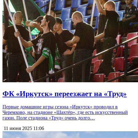
ФК «Иркутск» переезжает на «Труд»
Первые домашние игры сезона «Иркутск» проводил в
Черемхово, на стадионе «Шахтёр», где есть искусственный
газон. Поле стадиона «Труд» очень долго…
11 июня 2025
11:06