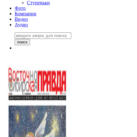
Ступеньки
Фото
Компании
Видео
Аудио
Восточно-Сибирская
правда №27243
06 ноября