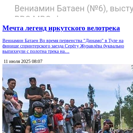
Мечта легенд иркутского велотрека
Вениамин Батаен Во время первенства "Динамо" в Туле на
финише спринтерского заезда Серёгу Журавлёва буквально
выпихнули с полотна трека на…
11 июля 2025
08:07