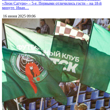
«Леон Сатурн» – 5-е. Первыми отличились гости – на 18-й
минуте. Иван…
16 июня 2025
09:06