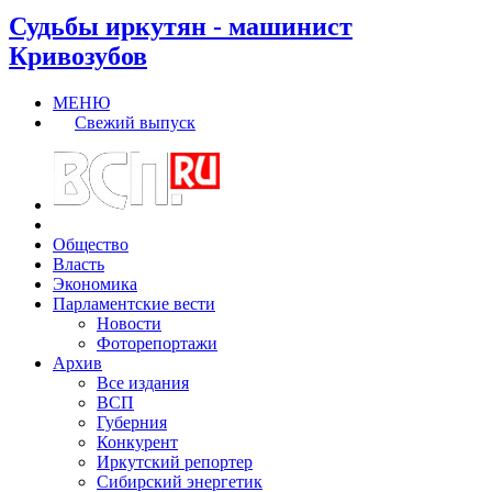
Судьбы иркутян - машинист
Кривозубов
МЕНЮ
Свежий выпуск
Общество
Власть
Экономика
Парламентские вести
Новости
Фоторепортажи
Архив
Все издания
ВСП
Губерния
Конкурент
Иркутский репортер
Сибирский энергетик