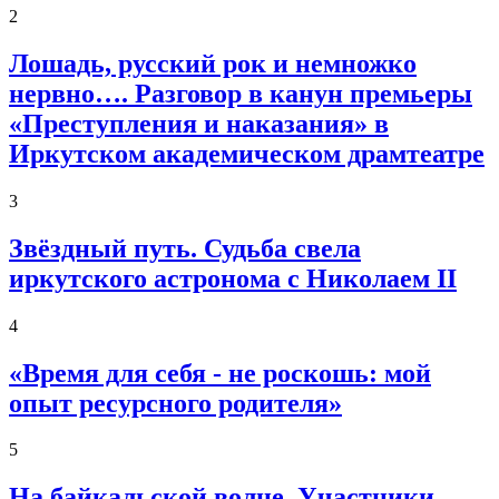
2
Лошадь, русский рок и немножко
нервно…. Разговор в канун премьеры
«Преступления и наказания» в
Иркутском академическом драмтеатре
3
Звёздный путь. Судьба свела
иркутского астронома с Николаем II
4
«Время для себя - не роскошь: мой
опыт ресурсного родителя»
5
На байкальской волне. Участники