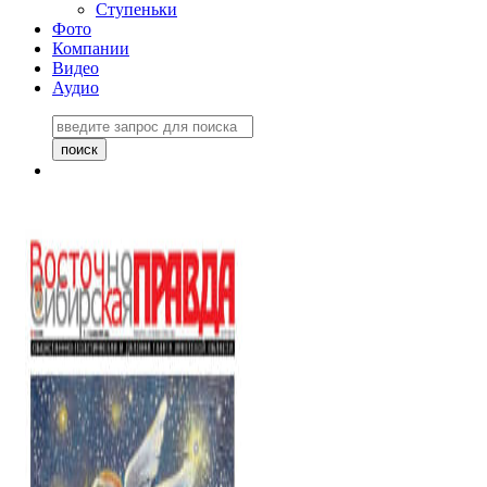
Ступеньки
Фото
Компании
Видео
Аудио
Восточно-Сибирская
правда №27243
06 ноября