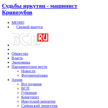
Судьбы иркутян - машинист
Кривозубов
МЕНЮ
Свежий выпуск
Общество
Власть
Экономика
Парламентские вести
Новости
Фоторепортажи
Архив
Все издания
ВСП
Губерния
Конкурент
Иркутский репортер
Сибирский энергетик