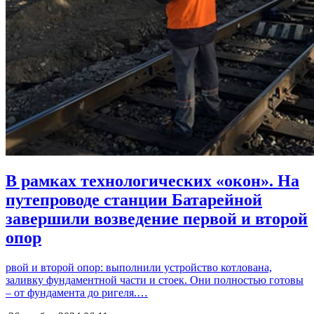
В рамках технологических «окон». На
путепроводе станции Батарейной
завершили возведение первой и второй
опор
рвой и второй опор: выполнили устройство котлована,
заливку фундаментной части и стоек. Они полностью готовы
– от фундамента до ригеля.…