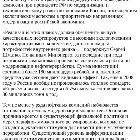
комиссии при президенте РФ по модернизации и
технологическому развитию экономики России, посвящённом
экологическим аспектам в приоритетных направлениях
модернизации российской экономики.
«Реализация этих планов должна обеспечить выпуск
качественных нефтепродуктов с высокими экологическими
характеристиками в количестве, достаточном для
потребностей внутреннего рынка», – подчеркнул Сергей
Шматко. По данным Минэнерго, за последние три года
нефтяными компаниями проведена значительная работа по
модернизации нефтепереработки. Сумма инвестиций
составила более 180 миллиардов рублей, и вложенные
средства уже сегодня дают видимый эффект. Так, ещё в 2008
году в России вообще не производилось топливо стандарта
«Евро-3» и выше, а сегодня объём выпуска составляет около
30 миллионов тонн в год.
Тем не менее у ряда нефтяных компаний наблюдается
отставание в темпах модернизации мощностей. Основная
причина кроется в существующей фискальной политике и
мерах тарифно-таможенного регулирования, которые не
создают адекватных стимулов для инвестиций в углубление
переработки. Существующий уровень дифференциации
акцизов не стимулирует выпуск моторного топлива более