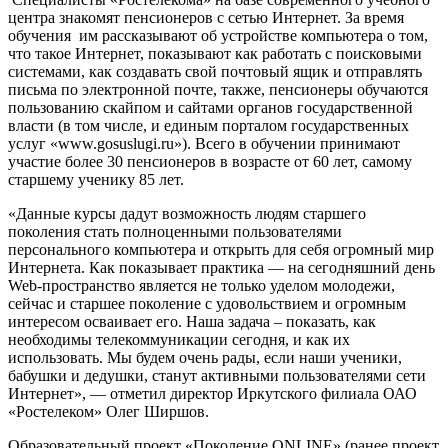
центра знакомят пенсионеров с сетью Интернет. За время
обучения им рассказывают об устройстве компьютера о том,
что такое Интернет, показывают как работать с поисковыми
системами, как создавать свой почтовый ящик и отправлять
письма по электронной почте, также, пенсионеры обучаются
пользованию скайпом и сайтами органов государственной
власти (в том числе, и единым порталом государственных
услуг «www.gosuslugi.ru»). Всего в обучении принимают
участие более 30 пенсионеров в возрасте от 60 лет, самому
старшему ученику 85 лет.
«Данные курсы дадут возможность людям старшего
поколения стать полноценными пользователями
персонального компьютера и открыть для себя огромный мир
Интернета. Как показывает практика — на сегодняшний день
Web-пространство является не только уделом молодежи,
сейчас и старшее поколение с удовольствием и огромным
интересом осваивает его. Наша задача – показать, как
необходимы телекоммуникации сегодня, и как их
использовать. Мы будем очень рады, если наши ученики,
бабушки и дедушки, станут активными пользователями сети
Интернет», — отметил директор Иркутского филиала ОАО
«Ростелеком» Олег Ширшов.
Образовательный проект «Поколение ONLINE» (ранее проект