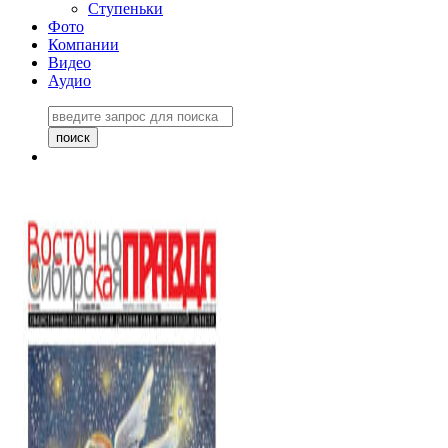
Ступеньки
Фото
Компании
Видео
Аудио
Восточно-Сибирская
правда №27243
06 ноября