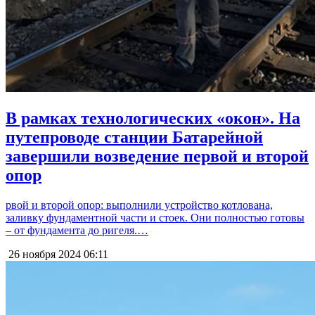
В рамках технологических «окон». На
путепроводе станции Батарейной
завершили возведение первой и второй
опор
рвой и второй опор: выполнили устройство котлована,
заливку фундаментной части и стоек. Они полностью готовы
– от фундамента до ригеля.…
26 ноября 2024
06:11