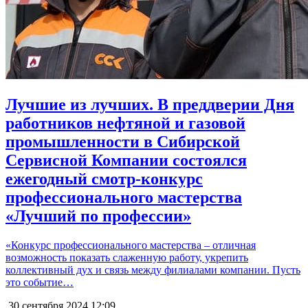
Лучшие из лучших. В преддверии Дня
работников нефтяной и газовой
промышленности в Сибирской
Сервисной Компании состоялся
ежегодный смотр-конкурс
профессионального мастерства
«Лучший по профессии»
«Конкурс профессионального мастерства – отличная
возможность показать слаженную работу, укрепить
коллективный дух и связь между филиалами компании. Пусть
это событие…
30 сентября 2024
12:09