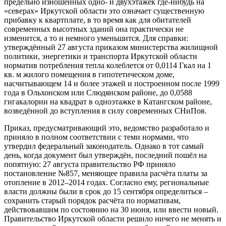
предельно изношенных одно- и двухэтажек где-нибудь на
«северах» Иркутской области это означает существенную
прибавку к квартплате, в то время как для обитателей
современных высотных зданий она практически не
изменится, а то и немного уменьшится. Для справки:
утверждённый 27 августа приказом министерства жилищной
политики, энергетики и транспорта Иркутской области
норматив потребления тепла колеблется от 0,0114 Гкал на 1
кв. м жилого помещения в гипотетическом доме,
насчитывающем 14 и более этажей и построенном после 1999
года в Ольхонском или Слюдянском районе, до 0,0588
гигакалории на квадрат в одноэтажке в Катангском районе,
возведённой до вступления в силу современных СНиПов.
Приказ, предусматривающий это, ведомство разработало и
приняло в полном соответствии с теми нормами, что
утвердил федеральный законодатель. Однако в тот самый
день, когда документ был утверждён, последний пошёл на
попятную: 27 августа правительство РФ приняло
постановление №857, меняющее правила расчёта платы за
отопление в 2012–2014 годах. Согласно ему, региональные
власти должны были в срок до 15 сентября определиться –
сохранить старый порядок расчёта по нормативам,
действовавшим по состоянию на 30 июня, или ввести новый.
Правительство Иркутской области решило ничего не менять и