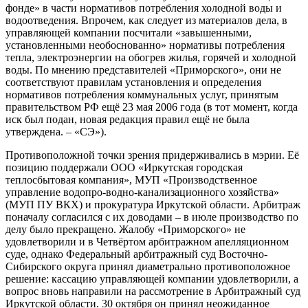
фонде» в части нормативов потребления холодной воды и
водоотведения. Впрочем, как следует из материалов дела, в
управляющей компании посчитали «завышенными,
установленными необоснованно» нормативы потребления
тепла, электроэнергии на обогрев жилья, горячей и холодной
воды. По мнению представителей «Приморского», они не
соответствуют правилам установления и определения
нормативов потребления коммунальных услуг, принятым
правительством РФ ещё 23 мая 2006 года (в тот момент, когда
иск был подан, новая редакция правил ещё не была
утверждена. – «СЭ»).
Противоположной точки зрения придерживались в мэрии. Её
позицию поддержали ООО «Иркутская городская
теплосбытовая компания», МУП «Производственное
управление водопро-водно-канализационного хозяйства»
(МУП ПУ ВКХ) и прокуратура Иркутской области. Арбитраж
поначалу согласился с их доводами – в июле производство по
делу было прекращено. Жалобу «Приморского» не
удовлетворили и в Четвёртом арбитражном апелляционном
суде, однако Федеральный арбитражный суд Восточно-
Сибирского округа принял диаметрально противоположное
решение: кассацию управляющей компании удовлетворили, а
вопрос вновь направили на рассмотрение в Арбитражный суд
Иркутской области. 30 октября он принял неожиданное