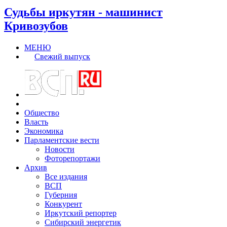
Судьбы иркутян - машинист
Кривозубов
МЕНЮ
Свежий выпуск
Общество
Власть
Экономика
Парламентские вести
Новости
Фоторепортажи
Архив
Все издания
ВСП
Губерния
Конкурент
Иркутский репортер
Сибирский энергетик