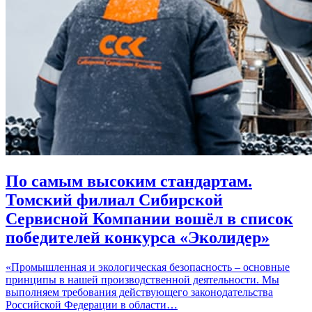
По самым высоким стандартам.
Томский филиал Сибирской
Сервисной Компании вошёл в список
победителей конкурса «Эколидер»
«Промышленная и экологическая безопасность – основные
принципы в нашей производственной деятельности. Мы
выполняем требования действующего законодательства
Российской Федерации в области…