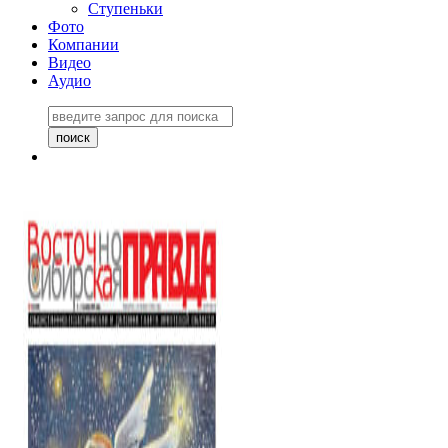
Ступеньки
Фото
Компании
Видео
Аудио
Восточно-Сибирская
правда №27243
06 ноября