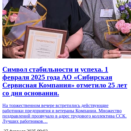
Символ стабильности и успеха. 1
февраля 2025 года АО «Сибирская
Сервисная Компания» отметило 25 лет
со дня основания.
На торжественном вечере встретились действующие
работники предприятия и ветераны Компании. Множество
поздравлений прозвучало в адрес трудового коллектива ССК.
Лучших работников…