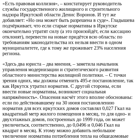
«Есть правовая коллизия», – констатирует руководитель
службы государственного жилищного и строительного
надзора Иркутской области Денис Воронов. И тут же
добавляет: «Но она может быть разрешена в суде». Гладышева
подчёркивает, что если старые нормативы в Иркутске
окончательно утратят силу (а это произойдёт, если кассацию
отклонят), перевести на новые придётся всю область: по
требованиям законодательства их нельзя ввести в одном
муниципалитете, где к тому же проживает 23% населения
региона.
«Здесь два юриста – два мнения, – заметила начальник
управления модернизации и стратегического развития
областного министерства жилищной политики. – С точки
зрения одних, мы должны отменить 495-е постановление, так
как Иркутск утратил норматив. С другой стороны, если
ввести новые нормативы, возникнет социальная
напряжённость». Опасения насчёт этого вполне обоснованы:
если по действовавшему на 30 июня постановлению
норматив для всех иркутских домов составлял 0,027 Гкал на
квадратный метр жилого помещения в месяц, то для одно- и
двухэтажных домов, построенных до 1999 года, он может
увеличиться, соответственно, до 0,0496 и 0,046 Гкал на
квадрат в месяц. К этому можно добавить небольшое
увеличение норматива потребления тепла на общедомовые