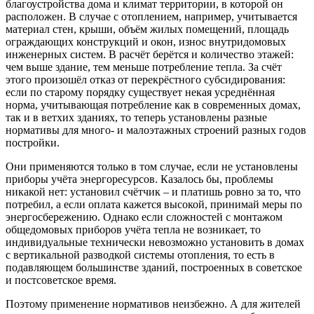
благоустройства дома и климат территории, в которой он
расположен. В случае с отоплением, например, учитывается
материал стен, крыши, объём жилых помещений, площадь
ограждающих конструкций и окон, износ внутридомовых
инженерных систем. В расчёт берётся и количество этажей:
чем выше здание, тем меньше потребление тепла. За счёт
этого произошёл отказ от перекрёстного субсидирования:
если по старому порядку существует некая усреднённая
норма, учитывающая потребление как в современных домах,
так и в ветхих зданиях, то теперь установлены разные
нормативы для много- и малоэтажных строений разных годов
постройки.
Они применяются только в том случае, если не установлены
приборы учёта энергоресурсов. Казалось бы, проблемы
никакой нет: установил счётчик – и платишь ровно за то, что
потребил, а если оплата кажется высокой, принимай меры по
энергосбережению. Однако если сложностей с монтажом
общедомовых приборов учёта тепла не возникает, то
индивидуальные технически невозможно установить в домах
с вертикальной разводкой системы отопления, то есть в
подавляющем большинстве зданий, построенных в советское
и постсоветское время.
Поэтому применение нормативов неизбежно. А для жителей