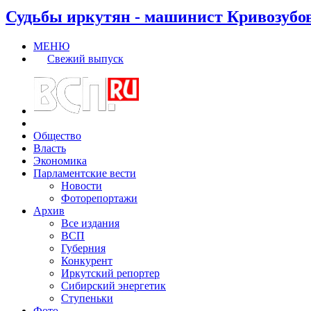
Судьбы иркутян - машинист Кривозубо
МЕНЮ
Свежий выпуск
Общество
Власть
Экономика
Парламентские вести
Новости
Фоторепортажи
Архив
Все издания
ВСП
Губерния
Конкурент
Иркутский репортер
Сибирский энергетик
Ступеньки
Фото