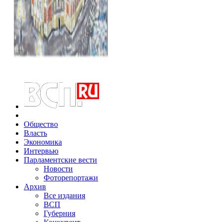
Общество
Власть
Экономика
Интервью
Парламентские вести
Новости
Фоторепортажи
Архив
Все издания
ВСП
Губерния