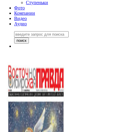
Ступеньки
Фото
Компании
Видео
Аудио
Восточно-Сибирская
правда №27243
06 ноября