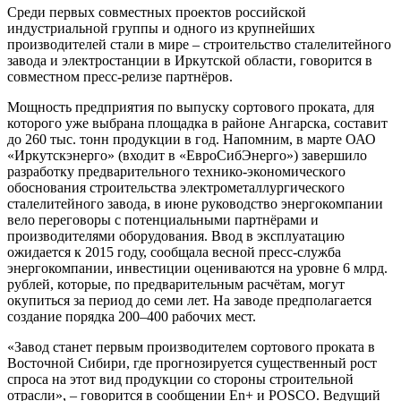
Среди первых совместных проектов российской
индустриальной группы и одного из крупнейших
производителей стали в мире – строительство сталелитейного
завода и электростанции в Иркутской области, говорится в
совместном пресс-релизе партнёров.
Мощность предприятия по выпуску сортового проката, для
которого уже выбрана площадка в районе Ангарска, составит
до 260 тыс. тонн продукции в год. Напомним, в марте ОАО
«Иркутскэнерго» (входит в «ЕвроСибЭнерго») завершило
разработку предварительного технико-экономического
обоснования строительства электрометаллургического
сталелитейного завода, в июне руководство энергокомпании
вело переговоры с потенциальными партнёрами и
производителями оборудования. Ввод в эксплуатацию
ожидается к 2015 году, сообщала весной пресс-служба
энергокомпании, инвестиции оцениваются на уровне 6 млрд.
рублей, которые, по предварительным расчётам, могут
окупиться за период до семи лет. На заводе предполагается
создание порядка 200–400 рабочих мест.
«Завод станет первым производителем сортового проката в
Восточной Сибири, где прогнозируется существенный рост
спроса на этот вид продукции со стороны строительной
отрасли», – говорится в сообщении En+ и POSCO. Ведущий