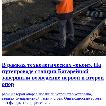
В рамках технологических «окон». На
путепроводе станции Батарейной
завершили возведение первой и второй
опор
рвой и второй опор: выполнили устройство котлована,
заливку фундаментной части и стоек. Они полностью готовы
– от фундамента до ригеля.…