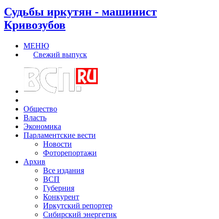
Судьбы иркутян - машинист
Кривозубов
МЕНЮ
Свежий выпуск
Общество
Власть
Экономика
Парламентские вести
Новости
Фоторепортажи
Архив
Все издания
ВСП
Губерния
Конкурент
Иркутский репортер
Сибирский энергетик