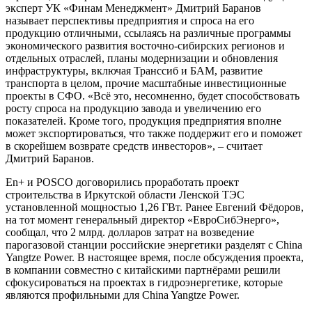
эксперт УК «Финам Менеджмент» Дмитрий Баранов
называет перспективы предприятия и спроса на его
продукцию отличными, ссылаясь на различные программы
экономического развития восточно-сибирских регионов и
отдельных отраслей, планы модернизации и обновления
инфраструктуры, включая Транссиб и БАМ, развитие
транспорта в целом, прочие масштабные инвестиционные
проекты в СФО. «Всё это, несомненно, будет способствовать
росту спроса на продукцию завода и увеличению его
показателей. Кроме того, продукция предприятия вполне
может экспортироваться, что также поддержит его и поможет
в скорейшем возврате средств инвесторов», – считает
Дмитрий Баранов.
En+ и POSCO договорились проработать проект
строительства в Иркутской области Ленской ТЭС
установленной мощностью 1,26 ГВт. Ранее Евгений Фёдоров,
на тот момент генеральный директор «ЕвроСибЭнерго»,
сообщал, что 2 млрд. долларов затрат на возведение
парогазовой станции российские энергетики разделят с China
Yangtze Power. В настоящее время, после обсуждения проекта,
в компании совместно с китайскими партнёрами решили
сфокусироваться на проектах в гидроэнергетике, которые
являются профильными для China Yangtze Power.