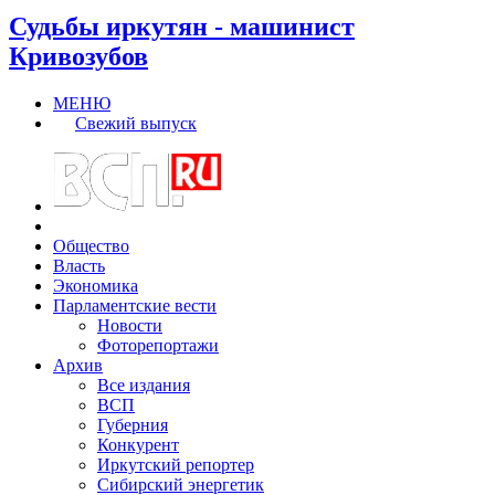
Судьбы иркутян - машинист
Кривозубов
МЕНЮ
Свежий выпуск
Общество
Власть
Экономика
Парламентские вести
Новости
Фоторепортажи
Архив
Все издания
ВСП
Губерния
Конкурент
Иркутский репортер
Сибирский энергетик