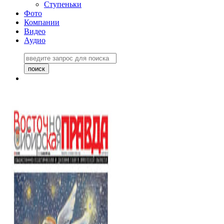
Ступеньки
Фото
Компании
Видео
Аудио
Восточно-Сибирская
правда №27243
06 ноября