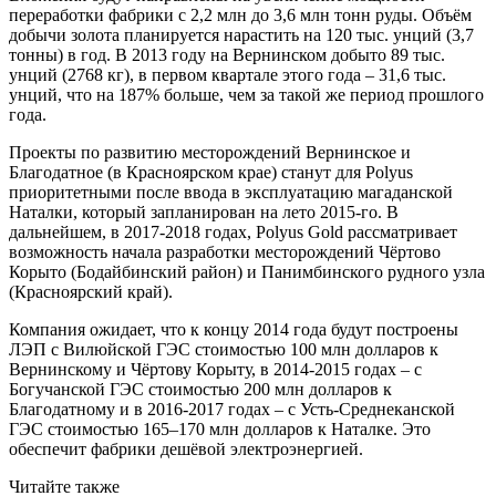
переработки фабрики с 2,2 млн до 3,6 млн тонн руды. Объём
добычи золота планируется нарастить на 120 тыс. унций (3,7
тонны) в год. В 2013 году на Вернинском добыто 89 тыс.
унций (2768 кг), в первом квартале этого года – 31,6 тыс.
унций, что на 187% больше, чем за такой же период прошлого
года.
Проекты по развитию месторождений Вернинское и
Благодатное (в Красноярском крае) станут для Polyus
приоритетными после ввода в эксплуатацию магаданской
Наталки, который запланирован на лето 2015-го. В
дальнейшем, в 2017-2018 годах, Polyus Gold рассматривает
возможность начала разработки месторождений Чёртово
Корыто (Бодайбинский район) и Панимбинского рудного узла
(Красноярский край).
Компания ожидает, что к концу 2014 года будут построены
ЛЭП с Вилюйской ГЭС стоимостью 100 млн долларов к
Вернинскому и Чёртову Корыту, в 2014-2015 годах – с
Богучанской ГЭС стоимостью 200 млн долларов к
Благодатному и в 2016-2017 годах – с Усть-Среднеканской
ГЭС стоимостью 165–170 млн долларов к Наталке. Это
обеспечит фабрики дешёвой электроэнергией.
Читайте также