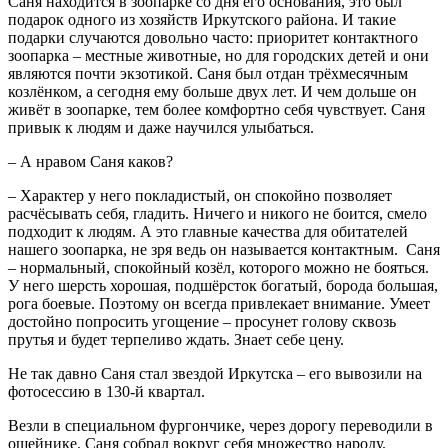
Саня находится в зоопарке со дня его основания, это был
подарок одного из хозяйств Иркутского района. И такие
подарки случаются довольно часто: приоритет контактного
зоопарка – местные животные, но для городских детей и они
являются почти экзотикой. Саня был отдан трёхмесячным
козлёнком, а сегодня ему больше двух лет. И чем дольше он
живёт в зоопарке, тем более комфортно себя чувствует. Саня
привык к людям и даже научился улыбаться.
– А нравом Саня каков?
– Характер у него покладистый, он спокойно позволяет
расчёсывать себя, гладить. Ничего и никого не боится, смело
подходит к людям. А это главные качества для обитателей
нашего зоопарка, не зря ведь он называется контактным. Саня
– нормальный, спокойный козёл, которого можно не бояться.
У него шерсть хорошая, подшёрсток богатый, борода большая,
рога боевые. Поэтому он всегда привлекает внимание. Умеет
достойно попросить угощение – просунет голову сквозь
прутья и будет терпеливо ждать. Знает себе цену.
Не так давно Саня стал звездой Иркутска – его вывозили на
фотосессию в 130-й квартал.
Везли в специальном фургончике, через дорогу переводили в
ошейнике. Саня собрал вокруг себя множество народу.