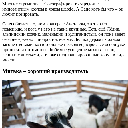
Многие стремились сфотографироваться рядом с
импозантным козлом в ярком шарфе. А Сане хоть бы что – он
любит позировать.
Саня обитает в одном вольере с Аватаром, этот козёл
поменьше, и рога у него не такие крупные. Есть ещё Лёлик,
альпийский козлик, маленький и хулиганистый, он пока ведёт
себя несерьёзно – подросток всё же. Лёлика держат в одном
загоне с козами, коз в зоопарке несколько, взрослые особи уже
приносили потомство. Любимое угощение козлов – сено,
веники с листьями, а также специализированные корма в виде
мюсли.
Митька – хороший производитель