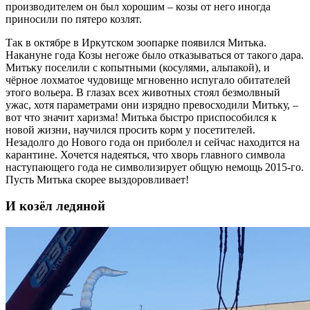
производителем он был хорошим – козы от него иногда
приносили по пятеро козлят.
Так в октябре в Иркутском зоопарке появился Митька.
Накануне года Козы негоже было отказываться от такого дара.
Митьку поселили с копытными (косулями, альпакой), и
чёрное лохматое чудовище мгновенно испугало обитателей
этого вольера. В глазах всех животных стоял безмолвный
ужас, хотя параметрами они изрядно превосходили Митьку, –
вот что значит харизма! Митька быстро приспособился к
новой жизни, научился просить корм у посетителей.
Незадолго до Нового года он приболел и сейчас находится на
карантине. Хочется надеяться, что хворь главного символа
наступающего года не символизирует общую немощь 2015-го.
Пусть Митька скорее выздоровливает!
И козёл ледяной