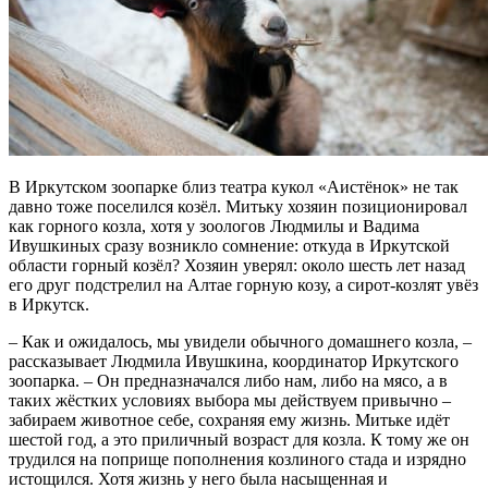
В Иркутском зоопарке близ театра кукол «Аистёнок» не так
давно тоже поселился козёл. Митьку хозяин позиционировал
как горного козла, хотя у зоологов Людмилы и Вадима
Ивушкиных сразу возникло сомнение: откуда в Иркутской
области горный козёл? Хозяин уверял: около шесть лет назад
его друг подстрелил на Алтае горную козу, а сирот-козлят увёз
в Иркутск.
– Как и ожидалось, мы увидели обычного домашнего козла, –
рассказывает Людмила Ивушкина, координатор Иркутского
зоопарка. – Он предназначался либо нам, либо на мясо, а в
таких жёстких условиях выбора мы действуем привычно –
забираем животное себе, сохраняя ему жизнь. Митьке идёт
шестой год, а это приличный возраст для козла. К тому же он
трудился на поприще пополнения козлиного стада и изрядно
истощился. Хотя жизнь у него была насыщенная и