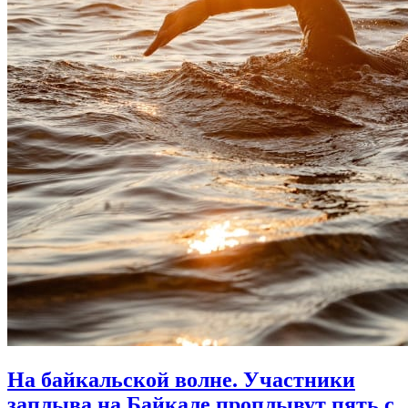
На байкальской волне. Участники
заплыва на Байкале проплывут пять с