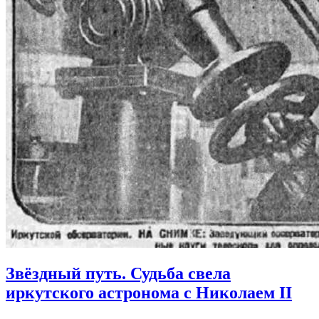
Звёздный путь. Судьба свела
иркутского астронома с Николаем II