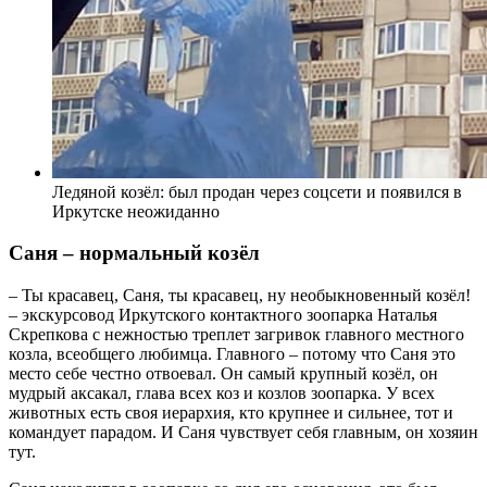
Ледяной козёл: был продан через соцсети и появился в
Иркутске неожиданно
Саня – нормальный козёл
– Ты красавец, Саня, ты красавец, ну необыкновенный козёл!
– экскурсовод Иркутского контактного зоопарка Наталья
Скрепкова с нежностью треплет загривок главного местного
козла, всеобщего любимца. Главного – потому что Саня это
место себе честно отвоевал. Он самый крупный козёл, он
мудрый аксакал, глава всех коз и козлов зоопарка. У всех
животных есть своя иерархия, кто крупнее и сильнее, тот и
командует парадом. И Саня чувствует себя главным, он хозяин
тут.