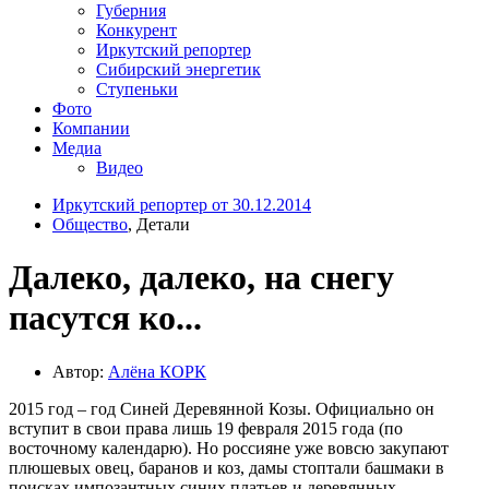
Губерния
Конкурент
Иркутский репортер
Сибирский энергетик
Ступеньки
Фото
Компании
Медиа
Видео
Иркутский репортер от 30.12.2014
Общество
, Детали
Далеко, далеко, на снегу
пасутся ко...
Автор:
Алёна КОРК
2015 год – год Синей Деревянной Козы. Официально он
вступит в свои права лишь 19 февраля 2015 года (по
восточному календарю). Но россияне уже вовсю закупают
плюшевых овец, баранов и коз, дамы стоптали башмаки в
поисках импозантных синих платьев и деревянных