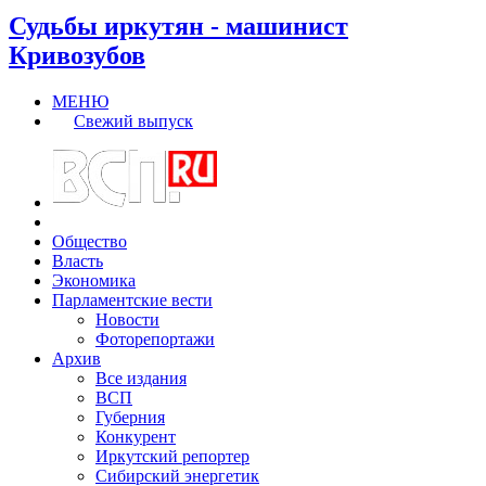
Судьбы иркутян - машинист
Кривозубов
МЕНЮ
Свежий выпуск
Общество
Власть
Экономика
Парламентские вести
Новости
Фоторепортажи
Архив
Все издания
ВСП
Губерния
Конкурент
Иркутский репортер
Сибирский энергетик