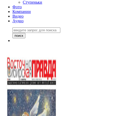
Ступеньки
Фото
Компании
Видео
Аудио
Восточно-Сибирская
правда №27243
06 ноября