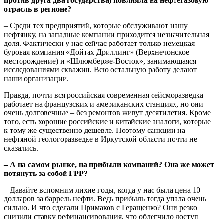
против друга два государства) повлияла на нефтегазовую
отрасль в регионе?
– Среди тех предприятий, которые обслуживают нашу
нефтянку, на западные компании приходится незначительная
доля. Фактически у нас сейчас работает только немецкая
буровая компания «Дойтах Дриллинг» (Верхнечонское
месторождение) и «Шлюмберже-Восток», занимающаяся
исследованиями скважин. Всю остальную работу делают
наши организации.
Правда, почти вся российская современная сейсморазведка
работает на французских и американских станциях, но они
очень долговечные – без ремонтов живут десятилетия. Кроме
того, есть хорошие российские и китайские аналоги, которые
к тому же существенно дешевле. Поэтому санкции на
нефтяной геологоразведке в Иркутской области почти не
сказались.
– А на самом рынке, на прибыли компаний? Она же может
потянуть за собой ГРР?
– Давайте вспомним лихие годы, когда у нас была цена 10
долларов за баррель нефти. Ведь прибыль тогда упала очень
сильно. И что сделали Примаков с Геращенко? Они резко
снизили ставку рефинансирования, что облегчило доступ