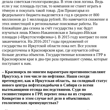
делала советская геологоразведка. В этом своя логика. Ведь
если у нас площадь пустая, то компания не станет играть в
тёмную и покупать такой товар. Для Приангарья из
федерального бюджета выделяется в год в среднем от 800
миллионов до 1 миллиарда рублей. Но намечается снижение и
этих инвестиций в региональные поисковые работы. На
ближайшие два сезона за счёт государства у нас будут
изучаться лишь Южно-Наканновская и Западно-Ийская
площади («Иркутскгеофизика»). В 2015 году контракт по ним
заканчивается. На 2016-2017 годы предложений от
государства по Иркутской области пока нет. Все усилия
сосредоточены в Красноярском крае, где изучается сейчас
больше десятка объектов. Государственные вложения в ГРР в
Красноярском крае в два-три раза превышают суммы, которые
поступают к нам.
– Красноярск по многим параметрам противопоставляют
Иркутску, в том числе по нефтянке. Наши соседи
претендуют, как и Иркутская область, на солидный статус
нового центра нефтегазодобычи в Сибири со всеми
вытекающими отсюда последствиями. Судя по
госинвестициям в ГРР, перевес пока на их стороне.
Конкретно в этом случае всё дело в объективных
геологических преимуществах?