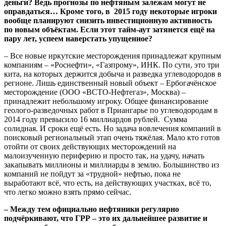
деньги? Ведь прогнозы по нефтяным залежам могут не
оправдаться… Кроме того, в 2015 году некоторые игроки
вообще планируют снизить инвестиционную активность
по новым объёктам. Если этот тайм-аут затянется ещё на
пару лет, успеем наверстать упущенное?
– Все новые иркутские месторождения принадлежат крупным
компаниям – «Роснефти», «Газпрому», ИНК. По сути, это три
кита, на которых держится добыча и разведка углеводородов в
регионе. Лишь единственный новый объект – Ербогачёнское
месторождение (ООО «ВСТО-Нефтегаз», Москва) –
принадлежит небольшому игроку. Общее финансирование
геолого-разведочных работ в Приангарье по углеводородам в
2014 году превысило 16 миллиардов рублей. Сумма
солидная. И сроки ещё есть. Но задача вовлечения компаний в
поисковый региональный этап очень тяжёлая. Мало кто готов
отойти от своих действующих месторождений на
малоизученную периферию и просто так, на удачу, начать
закапывать миллионы и миллиарды в землю. Большинство из
компаний не пойдут за «трудной» нефтью, пока не
выработают всё, что есть, на действующих участках, всё то,
что легко можно взять прямо сейчас.
– Между тем официально нефтяники регулярно
подчёркивают, что ГРР – это их дальнейшее развитие и