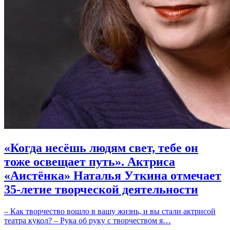
«Когда несёшь людям свет, тебе он
тоже освещает путь». Актриса
«Аистёнка» Наталья Уткина отмечает
35-летие творческой деятельности
– Как творчество вошло в вашу жизнь, и вы стали актрисой
театра кукол? – Рука об руку с творчеством я…