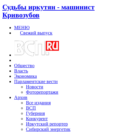
Судьбы иркутян - машинист
Кривозубов
МЕНЮ
Свежий выпуск
Общество
Власть
Экономика
Парламентские вести
Новости
Фоторепортажи
Архив
Все издания
ВСП
Губерния
Конкурент
Иркутский репортер
Сибирский энергетик