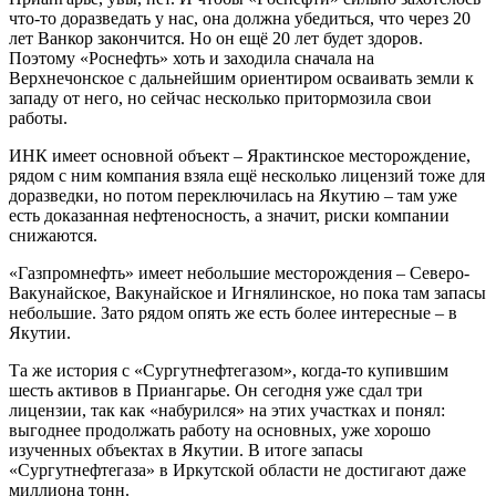
что-то доразведать у нас, она должна убедиться, что через 20
лет Ванкор закончится. Но он ещё 20 лет будет здоров.
Поэтому «Роснефть» хоть и заходила сначала на
Верхнечонское с дальнейшим ориентиром осваивать земли к
западу от него, но сейчас несколько притормозила свои
работы.
ИНК имеет основной объект – Ярактинское месторождение,
рядом с ним компания взяла ещё несколько лицензий тоже для
доразведки, но потом переключилась на Якутию – там уже
есть доказанная нефтеносность, а значит, риски компании
снижаются.
«Газпромнефть» имеет небольшие месторождения – Северо-
Вакунайское, Вакунайское и Игнялинское, но пока там запасы
небольшие. Зато рядом опять же есть более интересные – в
Якутии.
Та же история с «Сургутнефтегазом», когда-то купившим
шесть активов в Приангарье. Он сегодня уже сдал три
лицензии, так как «набурился» на этих участках и понял:
выгоднее продолжать работу на основных, уже хорошо
изученных объектах в Якутии. В итоге запасы
«Сургутнефтегаза» в Иркутской области не достигают даже
миллиона тонн.