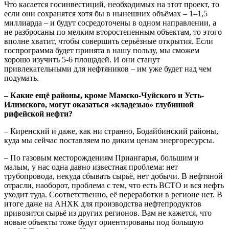
Что касается госинвестиций, необходимых на этот проект, то
если они сохранятся хотя бы в нынешних объёмах – 1–1,5
миллиарда – и будут сосредоточены в одном направлении, а
не разбросаны по мелким второстепенным объектам, то этого
вполне хватит, чтобы совершить серьёзные открытия. Если
госпрограмма будет принята в нашу пользу, мы сможем
хорошо изучить 5-6 площадей. И они станут
привлекательными для нефтяников – им уже будет над чем
подумать.
– Какие ещё районы, кроме Мамско-Чуйского и Усть-
Илимского, могут оказаться «кладезью» глубинной
рифейской нефти?
– Киренский и даже, как ни странно, Бодайбинский районы,
куда мы сейчас поставляем по диким ценам энергоресурсы.
– По газовым месторождениям Приангарья, большим и
малым, у нас одна давно известная проблема: нет
трубопровода, некуда сбывать сырьё, нет добычи. В нефтяной
отрасли, наоборот, проблема с тем, что есть ВСТО и вся нефть
уходит туда. Соответственно, её переработки в регионе нет. В
итоге даже на АНХК для производства нефтепродуктов
привозится сырьё из других регионов. Вам не кажется, что
новые объекты тоже будут ориентированы под большую