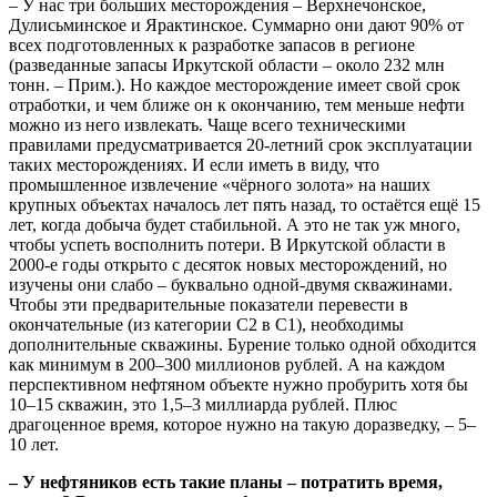
– У нас три больших месторождения – Верхнечонское,
Дулисьминское и Ярактинское. Суммарно они дают 90% от
всех подготовленных к разработке запасов в регионе
(разведанные запасы Иркутской области – около 232 млн
тонн. – Прим.). Но каждое месторождение имеет свой срок
отработки, и чем ближе он к окончанию, тем меньше нефти
можно из него извлекать. Чаще всего техническими
правилами предусматривается 20-летний срок эксплуатации
таких месторождениях. И если иметь в виду, что
промышленное извлечение «чёрного золота» на наших
крупных объектах началось лет пять назад, то остаётся ещё 15
лет, когда добыча будет стабильной. А это не так уж много,
чтобы успеть восполнить потери. В Иркутской области в
2000-е годы открыто с десяток новых месторождений, но
изучены они слабо – буквально одной-двумя скважинами.
Чтобы эти предварительные показатели перевести в
окончательные (из категории С2 в С1), необходимы
дополнительные скважины. Бурение только одной обходится
как минимум в 200–300 миллионов рублей. А на каждом
перспективном нефтяном объекте нужно пробурить хотя бы
10–15 скважин, это 1,5–3 миллиарда рублей. Плюс
драгоценное время, которое нужно на такую доразведку, – 5–
10 лет.
– У нефтяников есть такие планы – потратить время,