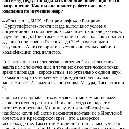
они всегда будут вкладывать большие инвестиции в это
направление. Как вы оцениваете работу частных
компаний по изучению недр?
– «Роснефть», ИНК, «Газпром нефть», «Газпром»,
«Сургутнефтегаз» почти всегда выполняют условия
лицензионного соглашения, в том числе и в плане разведки,
изучения недр. При этом у компаний очень большой процент
удачного поискового бурения – до 75% скважин дают
результаты. А это говорит о качестве оценочных работ, о
квалификации специалистов.
Есть и элемент геологического везения. Так, «Роснефть»
зашла на малоизученные и трудные с геологической точки
зрения площади – карбонатные. Но буквально с одной-двух
скважин открыты новые месторождения с неплохими
запасами по С2 – имени Савостьянова, Мазура, Лисовского и
т.д.
Однако не надо забывать: каждая частная компания имеет
свою стратегию развития. И она не всегда совпадает с
интересами региона. К примеру, у той же «Роснефти»
наиболее крупный актив находится всё-таки не в Иркутской
области, а в Красноярском крае – это Ванкорское
месторождение. Там сотни миллионов тонн запасов, чего в
Приангарье, увы, нет. И чтобы «Роснефти» сильно захотелось