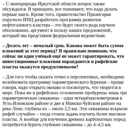
– С минприроды Иркутской области вопрос также
обсуждался. В принципе, все понимают, что надо делать
первые шаги. Кроме того, правительство Приангарья
поручило ИНЦ разработать программу развития
нефтегазового кластера – это будет своего рода научное
обоснование, аргумент в пользу наших предложений,
который мы представим федеральным ведомствам.
– Десять лет – немалый срок. Какова может быть сумма
вложений за этот период? Я правильно понимаю, что
сейчас ни один учёный ещё не может гарантировать, что
инвестиционные вложения оправдаются и рифейские
пласты окажутся продуктивными?
– Для того чтобы сказать точно о перспективах, необходимо
возобновить программу параметрического бурения – проще
говоря, надо открыть окошко и посмотреть, что творится в
мире. Пока же в рифейских отложениях пробурены лишь три
параметрические скважины – одна четырёхкилометровая в
Усть-Илимском районе и две в Мамско-Чуйском районе на
реке Лене, глубина их – около 2,5 км. Эти скважины вскрыли
рифей случайно – тогда стояла задача изучить более высокие
пласты. А вообще для изучения древних карбонатных пород
потребуется бурить глубокие скважины – до 4–4,5 км.