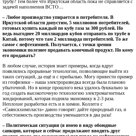
трубу? Тем более что Иркутская область пока не справляется с
задачей наполнения ВСТО…
– Любое производство упирается в потребителя. В
Иркутской области допустим, 5 миллионов потребителей,
готовых купить каждый по кубу газа за 300 рублей. Но
ведь выгоднее 20 миллиардов кубов отправить по трубе в
Китай, потому что там 2 миллиарда потребителей. То же
самое с нефтехимией. Получается, с точки зрения
экономики полезнее продавать конечный продукт. Но кому
его продавать?
В любом случае, история знает примеры, когда вдруг
появлялись прорывные технологии, позволяющие выйти из
таких ситуаций, да ещё и с прибылью. Могу привести пример
из геофизики – наша электроразведка всегда была планово
убыточной. Но в конце прошлого века удалось буквально за
год создать высокоточную технологию электромагнитных
зондирований, которая подняла экономику в 2-3 раза.
Неплохие разработки есть и в химии. Коллеги с
«Саянскхимпласта» давно говорят: дайте природный газ, и
себестоимость производства уменьшится в два раза!
– Политическая ситуация (я имею в виду обоюдные
санкции, которые и сейчас продолжают вводить друг