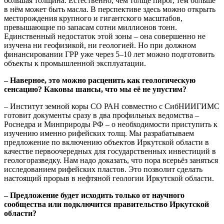
большая толщина. Естественно, чем толще пирог, тем больше
в нём может быть масла. В перспективе здесь можно открыть
месторождения крупного и гигантского масштабов,
превышающие по запасам сотни миллионов тонн.
Единственный недостаток этой зоны – она совершенно не
изучена ни геофизикой, ни геологией. Но при должном
финансировании ГРР уже через 5–10 лет можно подготовить
объекты к промышленной эксплуатации.
– Наверное, это можно расценить как геологическую
сенсацию? Каковы шансы, что мы её не упустим?
– Институт земной коры СО РАН совместно с СибНИИГИМС
готовит документы сразу в два профильных ведомства –
Роснедра и Минприроды РФ – о необходимости приступить к
изучению именно рифейских толщ. Мы разрабатываем
предложение по включению объектов Иркутской области в
качестве первоочередных для государственных инвестиций в
геологоразведку. Нам надо доказать, что пора всерьёз заняться
исследованием рифейских пластов. Это позволит сделать
настоящий прорыв в нефтяной геологии Иркутской области.
– Предложение будет исходить только от научного
сообщества или подключится правительство Иркутской
области?