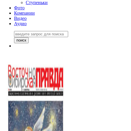
Ступеньки
Фото
Компании
Видео
Аудио
Восточно-Сибирская
правда №27243
06 ноября