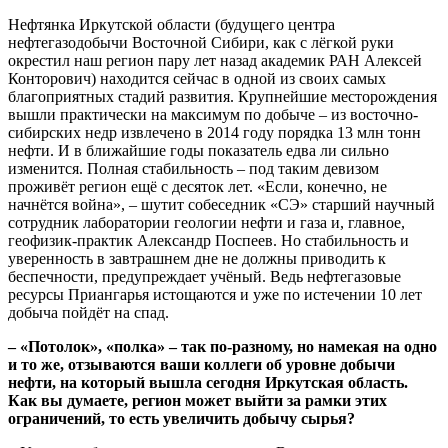
Нефтянка Иркутской области (будущего центра
нефтегазодобычи Восточной Сибири, как с лёгкой руки
окрестил наш регион пару лет назад академик РАН Алексей
Конторович) находится сейчас в одной из своих самых
благоприятных стадий развития. Крупнейшие месторождения
вышли практически на максимум по добыче – из восточно-
сибирских недр извлечено в 2014 году порядка 13 млн тонн
нефти. И в ближайшие годы показатель едва ли сильно
изменится. Полная стабильность – под таким девизом
проживёт регион ещё с десяток лет. «Если, конечно, не
начнётся война», – шутит собеседник «СЭ» старший научный
сотрудник лаборатории геологии нефти и газа и, главное,
геофизик-практик Александр Поспеев. Но стабильность и
уверенность в завтрашнем дне не должны приводить к
беспечности, предупреждает учёный. Ведь нефтегазовые
ресурсы Приангарья истощаются и уже по истечении 10 лет
добыча пойдёт на спад.
– «Потолок», «полка» – так по-разному, но намекая на одно
и то же, отзываются ваши коллеги об уровне добычи
нефти, на который вышла сегодня Иркутская область.
Как вы думаете, регион может выйти за рамки этих
ограничений, то есть увеличить добычу сырья?