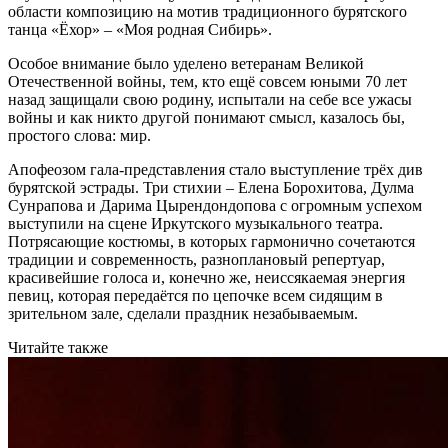
области композицию на мотив традиционного бурятского
танца «Ёхор» – «Моя родная Сибирь».
Особое внимание было уделено ветеранам Великой
Отечественной войны, тем, кто ещё совсем юными 70 лет
назад защищали свою родину, испытали на себе все ужасы
войны и как никто другой понимают смысл, казалось бы,
простого слова: мир.
Апофеозом гала-представления стало выступление трёх див
бурятской эстрады. Три стихии – Елена Борохитова, Дулма
Сунрапова и Дарима Цырендондопова с огромным успехом
выступили на сцене Иркутского музыкального театра.
Потрясающие костюмы, в которых гармонично сочетаются
традиции и современность, разноплановый репертуар,
красивейшие голоса и, конечно же, неиссякаемая энергия
певиц, которая передаётся по цепочке всем сидящим в
зрительном зале, сделали праздник незабываемым.
Читайте также