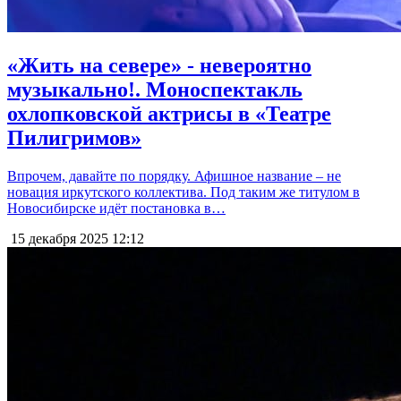
«Жить на севере» - невероятно
музыкально!. Моноспектакль
охлопковской актрисы в «Театре
Пилигримов»
Впрочем, давайте по порядку. Афишное название – не
новация иркутского коллектива. Под таким же титулом в
Новосибирске идёт постановка в…
15 декабря 2025
12:12