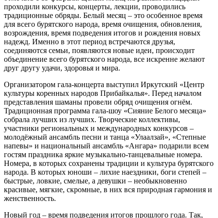
проходили конкурсы, концерты, лекции, проводились
традиционные обряды. Белый месяц – это особенное время
для всего бурятского народа, время очищения, обновления,
возрождения, время подведения итогов и рождения новых
надежд. Именно в этот период встречаются друзья,
соединяются семьи, появляются новые идеи, происходит
объединение всего бурятского народа, все искренне желают
друг другу удачи, здоровья и мира.
Организатором гала-концерта выступил Иркутский «Центр
культуры коренных народов Прибайкалья». Перед началом
представления шаманы провели обряд очищения огнём.
Традиционная программа гала-шоу «Сияние Белого месяца»
собрала лучших из лучших. Творческие коллективы,
участники региональных и международных конкурсов –
молодёжный ансамбль песни и танца «Улаалзай», «Степные
напевы» и национальный ансамбль «Ангара» подарили всем
гостям праздника яркие музыкально-танцевальные номера.
Номера, в которых сохранены традиции и культура бурятского
народа. В которых юноши – лихие наездники, боги степей –
быстрые, ловкие, смелые, а девушки – необыкновенно
красивые, мягкие, скромные, в них вся природная гармония и
женственность.
Новый год – время подведения итогов прошлого года. Так,