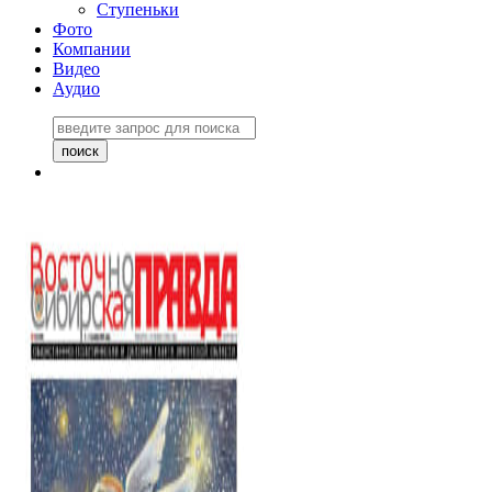
Ступеньки
Фото
Компании
Видео
Аудио
Восточно-Сибирская
правда №27243
06 ноября