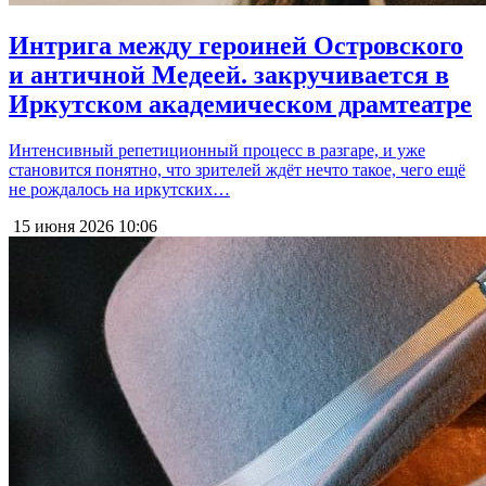
Интрига между героиней Островского
и античной Медеей. закручивается в
Иркутском академическом драмтеатре
Интенсивный репетиционный процесс в разгаре, и уже
становится понятно, что зрителей ждёт нечто такое, чего ещё
не рождалось на иркутских…
15 июня 2026
10:06