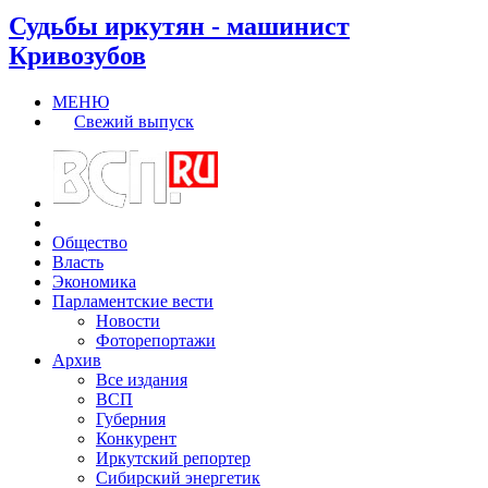
Судьбы иркутян - машинист
Кривозубов
МЕНЮ
Свежий выпуск
Общество
Власть
Экономика
Парламентские вести
Новости
Фоторепортажи
Архив
Все издания
ВСП
Губерния
Конкурент
Иркутский репортер
Сибирский энергетик