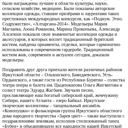
были награждены лучшие в области культуры, науки,
сельском хозяйстве, медицине. Были показаны авторские
коллекции одежды, ставшие призёрами и лауреатами таких
престижных международных конкурсов, как «Подиум. Этно.
Содружество», «Алтаргана-2014». Модельеры Мария
Маглаева, Аюна Романова, Марина Прокопьева, Александр
Алсаткин показали свои знаменитые коллекции одежды и
аксессуаров, в которых воспет традиционный бурятский
костюм, найдены орнаменты, отделки, которые гармонично
использованы в современном гардеробе. Традиционный
костюм жив, современен и актуален сегодня, доказали
модельеры.
Поздравить друг друга приехали жители различных районов
Иркутской области – Ольхонского, Баяндаевского, Усть-
Ордынского, а также гости из Республики Бурятии – солистка
театра оперы и балета им. Цыденжапова Ольга Жигмитова и
солист театра Эдуард Жагбаев. Звучали песни,
прославляющие наш богатый сибирский край, жемчужину
Сибири, нашего Атланта – озеро Байкал. Иркутские
творческие коллективы – танцевальный ансамбль
«Конопушки» и фольклорная группа Иркутского областного
дома народного творчества «Зарев цвет» – также выступили с
поздравлениями землякам, исполнив стилизованный танец
«Бубен» и объединяющую все народности нашей Иркутской