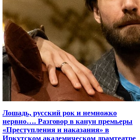
Лошадь, русский рок и немножко
нервно…. Разговор в канун премьеры
«Преступления и наказания» в
Иркутском академическом драмтеатре