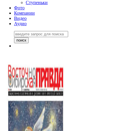
Ступеньки
Фото
Компании
Видео
Аудио
Восточно-Сибирская
правда №27243
06 ноября