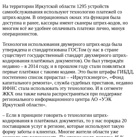
На территории Иркутской области 1295 устройств
самообслуживания используют технологию платежей со
штрих-кодом. В операционных окнах эта функция была
доступна и ранее, кассиры имеют сканеры штрих-кодов, но
многим всё же удобнее оплачивать платежи лично, минуя
операционистов.
Технология использования двумерного штрих-кода была
утверждена и стандартизована ГОСТом (у нас в стране
существует государственный стандарт двухмерного штрих-
кодирования платёжных документов). Он был утверждён
недавно – в 2014 году, и в прошлом году стали появляться
первые платёжки с такими кодами. Это были штрафы ГИБДД,
постепенно список прирастал – «Иркутскэнерго», «Фонд
капитального ремонта», служба судебных приставов, недавно
ИФНС стала использовать эту технологию. И в сегменте
ЖКХ она также начала распространяться при поддержке
регионального информационного центра АО «УЭК
Иркутской области».
– Если в принципе говорить о технологии штрих-
кодирования в платёжных документах, то у нас порядка 20
поставщиков услуг в регионе, которые используют такую
форму заботы о клиентах. Многие жители области уже