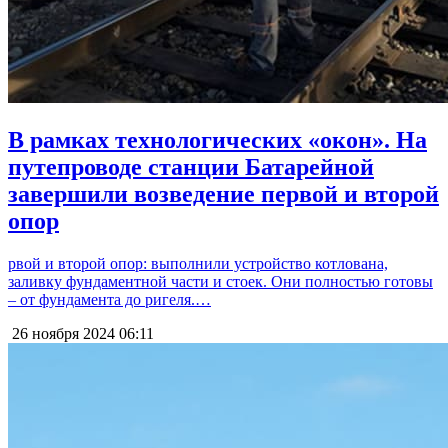
В рамках технологических «окон». На
путепроводе станции Батарейной
завершили возведение первой и второй
опор
рвой и второй опор: выполнили устройство котлована,
заливку фундаментной части и стоек. Они полностью готовы
– от фундамента до ригеля.…
26 ноября 2024
06:11