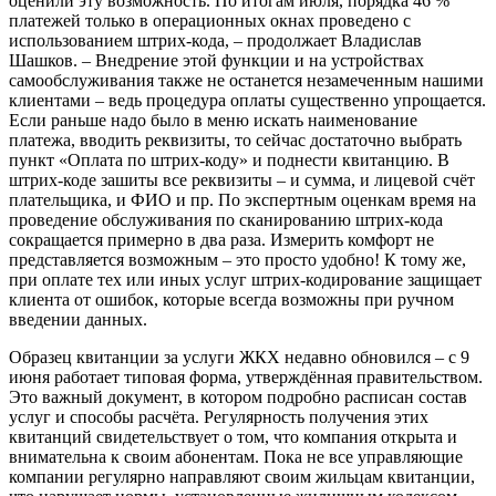
оценили эту возможность. По итогам июля, порядка 46 %
платежей только в операционных окнах проведено с
использованием штрих-кода, – продолжает Владислав
Шашков. – Внедрение этой функции и на устройствах
самообслуживания также не останется незамеченным нашими
клиентами – ведь процедура оплаты существенно упрощается.
Если раньше надо было в меню искать наименование
платежа, вводить реквизиты, то сейчас достаточно выбрать
пункт «Оплата по штрих-коду» и поднести квитанцию. В
штрих-коде зашиты все реквизиты – и сумма, и лицевой счёт
плательщика, и ФИО и пр. По экспертным оценкам время на
проведение обслуживания по сканированию штрих-кода
сокращается примерно в два раза. Измерить комфорт не
представляется возможным – это просто удобно! К тому же,
при оплате тех или иных услуг штрих-кодирование защищает
клиента от ошибок, которые всегда возможны при ручном
введении данных.
Образец квитанции за услуги ЖКХ недавно обновился – с 9
июня работает типовая форма, утверждённая правительством.
Это важный документ, в котором подробно расписан состав
услуг и способы расчёта. Регулярность получения этих
квитанций свидетельствует о том, что компания открыта и
внимательна к своим абонентам. Пока не все управляющие
компании регулярно направляют своим жильцам квитанции,