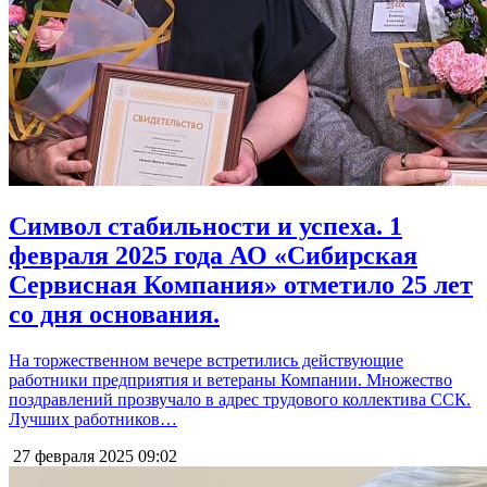
Символ стабильности и успеха. 1
февраля 2025 года АО «Сибирская
Сервисная Компания» отметило 25 лет
со дня основания.
На торжественном вечере встретились действующие
работники предприятия и ветераны Компании. Множество
поздравлений прозвучало в адрес трудового коллектива ССК.
Лучших работников…
27 февраля 2025
09:02