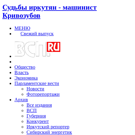
Судьбы иркутян - машинист
Кривозубов
МЕНЮ
Свежий выпуск
Общество
Власть
Экономика
Парламентские вести
Новости
Фоторепортажи
Архив
Все издания
ВСП
Губерния
Конкурент
Иркутский репортер
Сибирский энергетик