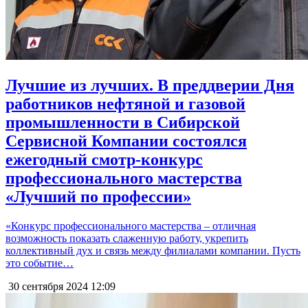
Лучшие из лучших. В преддверии Дня
работников нефтяной и газовой
промышленности в Сибирской
Сервисной Компании состоялся
ежегодный смотр-конкурс
профессионального мастерства
«Лучший по профессии»
«Конкурс профессионального мастерства – отличная
возможность показать слаженную работу, укрепить
коллективный дух и связь между филиалами компании. Пусть
это событие…
30 сентября 2024
12:09