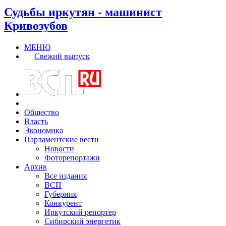
Судьбы иркутян - машинист
Кривозубов
МЕНЮ
Свежий выпуск
Общество
Власть
Экономика
Парламентские вести
Новости
Фоторепортажи
Архив
Все издания
ВСП
Губерния
Конкурент
Иркутский репортер
Сибирский энергетик