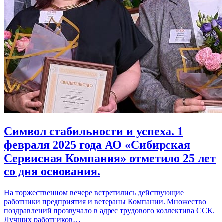
Символ стабильности и успеха. 1
февраля 2025 года АО «Сибирская
Сервисная Компания» отметило 25 лет
со дня основания.
На торжественном вечере встретились действующие
работники предприятия и ветераны Компании. Множество
поздравлений прозвучало в адрес трудового коллектива ССК.
Лучших работников…