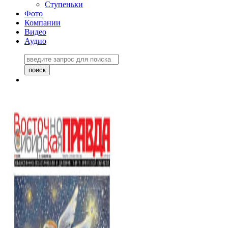
Ступеньки
Фото
Компании
Видео
Аудио
Восточно-Сибирская
правда №27243
06 ноября