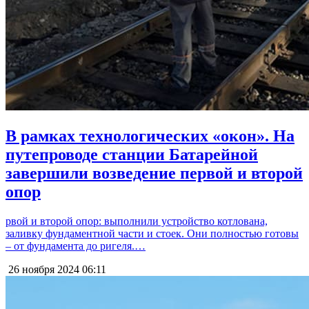
В рамках технологических «окон». На
путепроводе станции Батарейной
завершили возведение первой и второй
опор
рвой и второй опор: выполнили устройство котлована,
заливку фундаментной части и стоек. Они полностью готовы
– от фундамента до ригеля.…
26 ноября 2024
06:11