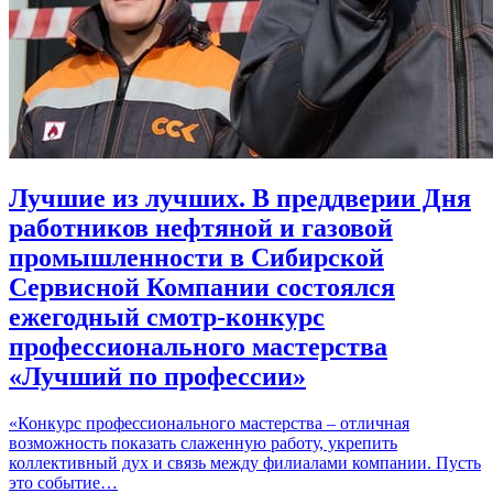
Лучшие из лучших. В преддверии Дня
работников нефтяной и газовой
промышленности в Сибирской
Сервисной Компании состоялся
ежегодный смотр-конкурс
профессионального мастерства
«Лучший по профессии»
«Конкурс профессионального мастерства – отличная
возможность показать слаженную работу, укрепить
коллективный дух и связь между филиалами компании. Пусть
это событие…