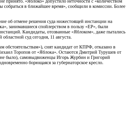
не принято. «Яблоко» допустило неточности с «количеством
ны собраться в ближайшее время», сообщили в комиссии. Более
ание об отмене решения суда нижестоящей инстанции на
ка», занимавшиеся спойлерством в пользу «ЕР», были
инстанций. Кандидаты, отозванные «Яблоком», даже пытались
областной суд сегодня, 11 августа.
ым обстоятельствам»), снят кандидат от КПРФ, отказано в
 Михаил Торопов от «Яблока». Остаются Дмитрий Турушев от
ду не было), самовыдвиженцы Игорь Журбин и Григорий
одновременно борющаяся за губернаторское кресло.