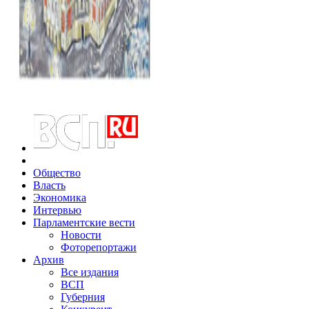
Общество
Власть
Экономика
Интервью
Парламентские вести
Новости
Фоторепортажи
Архив
Все издания
ВСП
Губерния