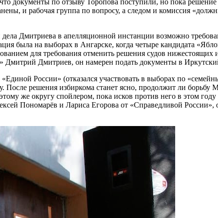
что документы по отзыву Торопова поступили, но пока решение 
нены, и рабочая группа по вопросу, а следом и комиссия «долж
ии дела Дмитриева в апелляционной инстанции возможно требов
ация была на выборах в Ангарске, когда четыре кандидата «Ябло
нованием для требования отменить решения судов нижестоящих 
» Дмитрий Дмитриев, он намерен подать документы в Иркутский 
т «Единой России» (отказался участвовать в выборах по «семейн
у. После решения избиркома станет ясно, продолжит ли борьбу
 этому же округу спойлером, пока исков против него в этом го
ексей Пономарёв и Лариса Егорова от «Справедливой России», 