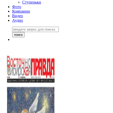
Ступеньки
Фото
Компании
Видео
Аудио
Восточно-Сибирская
правда №27243
06 ноября