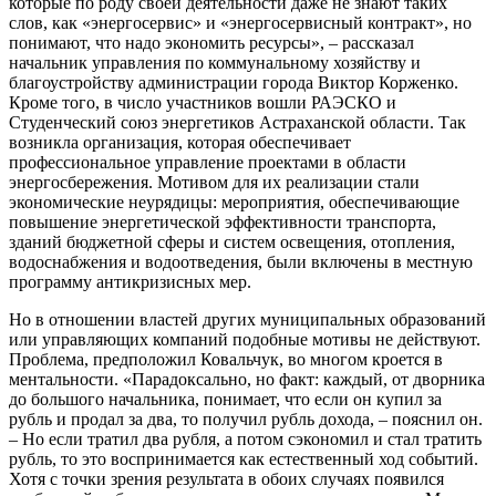
которые по роду своей деятельности даже не знают таких
слов, как «энергосервис» и «энергосервисный контракт», но
понимают, что надо экономить ресурсы», – рассказал
начальник управления по коммунальному хозяйству и
благоустройству администрации города Виктор Корженко.
Кроме того, в число участников вошли РАЭСКО и
Студенческий союз энергетиков Астраханской области. Так
возникла организация, которая обеспечивает
профессиональное управление проектами в области
энергосбережения. Мотивом для их реализации стали
экономические неурядицы: мероприятия, обеспечивающие
повышение энергетической эффективности транспорта,
зданий бюджетной сферы и систем освещения, отопления,
водоснабжения и водоотведения, были включены в местную
программу антикризисных мер.
Но в отношении властей других муниципальных образований
или управляющих компаний подобные мотивы не действуют.
Проблема, предположил Ковальчук, во многом кроется в
ментальности. «Парадоксально, но факт: каждый, от дворника
до большого начальника, понимает, что если он купил за
рубль и продал за два, то получил рубль дохода, – пояснил он.
– Но если тратил два рубля, а потом сэкономил и стал тратить
рубль, то это воспринимается как естественный ход событий.
Хотя с точки зрения результата в обоих случаях появился