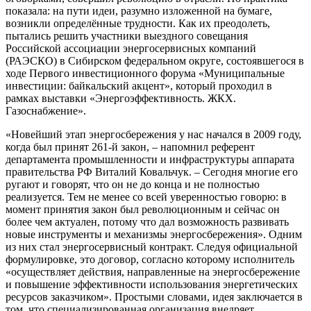
показала: на пути идеи, разумно изложенной на бумаге,
возникли определённые трудности. Как их преодолеть,
пытались решить участники выездного совещания
Российской ассоциации энергосервисных компаний
(РАЭСКО) в Сибирском федеральном округе, состоявшегося в
ходе Первого инвестиционного форума «Муниципальные
инвестиции: байкальский акцент», который проходил в
рамках выставки «Энергоэффективность. ЖКХ.
Газоснабжение».
«Новейший этап энергосбережения у нас начался в 2009 году,
когда был принят 261-й закон, – напомнил референт
департамента промышленности и инфраструктуры аппарата
правительства РФ Виталий Ковальчук. – Сегодня многие его
ругают и говорят, что он не до конца и не полностью
реализуется. Тем не менее со всей уверенностью говорю: в
момент принятия закон был революционным и сейчас он
более чем актуален, потому что дал возможность развивать
новые инструменты и механизмы энергосбережения». Одним
из них стал энергосервисный контракт. Следуя официальной
формулировке, это договор, согласно которому исполнитель
«осуществляет действия, направленные на энергосбережение
и повышение эффективности использования энергетических
ресурсов заказчиком». Простыми словами, идея заключается в
том, что специализированная организация внедряет