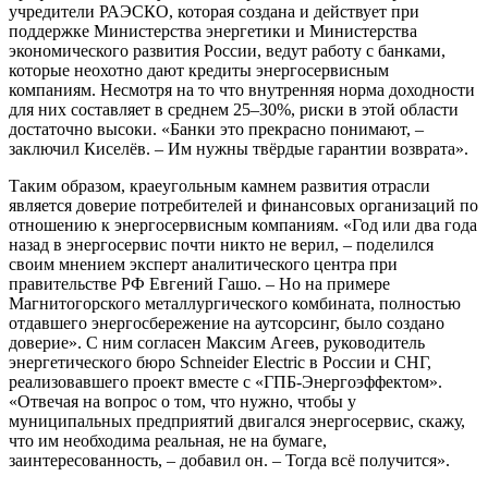
учредители РАЭСКО, которая создана и действует при
поддержке Министерства энергетики и Министерства
экономического развития России, ведут работу с банками,
которые неохотно дают кредиты энергосервисным
компаниям. Несмотря на то что внутренняя норма доходности
для них составляет в среднем 25–30%, риски в этой области
достаточно высоки. «Банки это прекрасно понимают, –
заключил Киселёв. – Им нужны твёрдые гарантии возврата».
Таким образом, краеугольным камнем развития отрасли
является доверие потребителей и финансовых организаций по
отношению к энергосервисным компаниям. «Год или два года
назад в энергосервис почти никто не верил, – поделился
своим мнением эксперт аналитического центра при
правительстве РФ Евгений Гашо. – Но на примере
Магнитогорского металлургического комбината, полностью
отдавшего энергосбережение на аутсорсинг, было создано
доверие». С ним согласен Максим Агеев, руководитель
энергетического бюро Schneider Electric в России и СНГ,
реализовавшего проект вместе с «ГПБ-Энергоэффектом».
«Отвечая на вопрос о том, что нужно, чтобы у
муниципальных предприятий двигался энергосервис, скажу,
что им необходима реальная, не на бумаге,
заинтересованность, – добавил он. – Тогда всё получится».