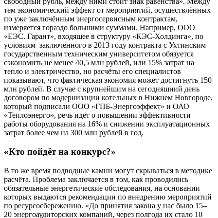
свободный рубль, между ними стоит знак равенства». Между
тем экономический эффект от мероприятий, осуществлённых
по уже заключённым энергосервисным контрактам,
измеряется гораздо большими суммами. Например, ООО
«ЕЭС. Гарант», входящее в структуру «КЭС-Холдинга», по
условиям заключённого в 2013 году контракта с Ухтинским
государственным техническим университетом обязуется
сэкономить не менее 40,5 млн рублей, или 15% затрат на
тепло и электричество, но расчёты его специалистов
показывают, что фактическая экономия может достигнуть 150
млн рублей. В случае с крупнейшим на сегодняшний день
договором по модернизации котельных в Нижнем Новгороде,
который подписали ООО «ГПБ-Энергоэффект» и ОАО
«Теплоэнерго», речь идёт о повышении эффективности
работы оборудования на 16% и снижении эксплуатационных
затрат более чем на 300 млн рублей в год.
«Кто пойдёт на конкурс?»
В то же время подводные камни могут скрываться в методике
расчёта. Проблема заключается в том, как проводились
обязательные энергетические обследования, на основании
которых выдаются рекомендации по внедрению мероприятий
по ресурсосбережению. «До принятия закона у нас было 15–
20 энергоаудиторских компаний, через полгода их стало 10