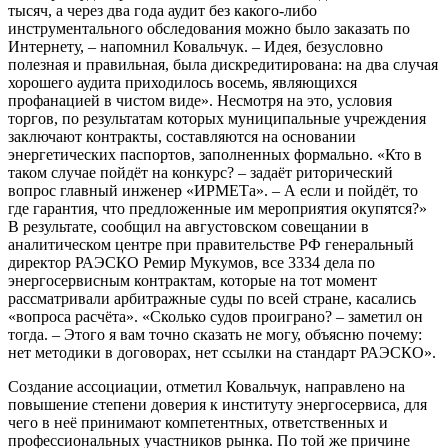
тысяч, а через два года аудит без какого-либо
инструментального обследования можно было заказать по
Интернету, – напомнил Ковальчук. – Идея, безусловно
полезная и правильная, была дискредитирована: на два случая
хорошего аудита приходилось восемь, являющихся
профанацией в чистом виде». Несмотря на это, условия
торгов, по результатам которых муниципальные учреждения
заключают контракты, составляются на основании
энергетических паспортов, заполненных формально. «Кто в
таком случае пойдёт на конкурс? – задаёт риторический
вопрос главный инженер «ИРМЕТа». – А если и пойдёт, то
где гарантия, что предложенные им мероприятия окупятся?»
В результате, сообщил на августовском совещании в
аналитическом центре при правительстве РФ генеральный
директор РАЭСКО Ремир Мукумов, все 3334 дела по
энергосервисным контрактам, которые на тот момент
рассматривали арбитражные суды по всей стране, касались
«вопроса расчёта». «Сколько судов проиграно? – заметил он
тогда. – Этого я вам точно сказать не могу, объясню почему:
нет методики в договорах, нет ссылки на стандарт РАЭСКО».
Создание ассоциации, отметил Ковальчук, направлено на
повышение степени доверия к институту энергосервиса, для
чего в неё принимают компетентных, ответственных и
профессиональных участников рынка. По той же причине