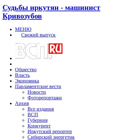
Судьбы иркутян - машинист
Кривозубов
МЕНЮ
Свежий выпуск
Общество
Власть
Экономика
Парламентские вести
Новости
Фоторепортажи
Архив
Все издания
ВСП
Губерния
Конкурент
Иркутский репортер
Сибирский энергетик