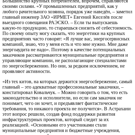
Большинство крупных потребителей, впрочем, справляются
своими силами. «У промышленных предприятий, как у
любого рачительного хозяина, порядок уже наведён, – заметил
главный инженер ЗАО «ИРМЕТ» Евгений Киселёв после
выездного совещания РАЭСКО. – Если ты выпускаешь
какую-то продукцию, то стараешься снизить её себестоимость.
По своему опыту могу сказать, что энергетики на крупных
предприятиях часто говорят: «Я лучше вас, энергосервисных
компаний, знаю, что у меня есть и что мне нужно. Мне даже
энергоаудита не надо». Поэтому в качестве потенциальных
заказчиков рассматриваются муниципальные предприятия и
управляющие компании, не располагающие специалистами
по энергосбережению. Но они, за редким исключением, не
проявляют активности.
«Из тех китов, на которых держится энергосбережение, самый
главный – это адекватные профессиональные заказчики, –
констатировал Ковальчук. – Можно говорить о том, что есть
законодательство и исполнители, но если сам заказчик не
понимает, чего он хочет, и предъявляет фантастические
требования, то никакого проекта не получится». В Астрахани
этот вопрос решили, создав фонд поддержки развития
инфраструктурных проектов, который следит за их
реализацией. «Основными его участниками стали
муниципальные предприятия и бюджетные учреждения,