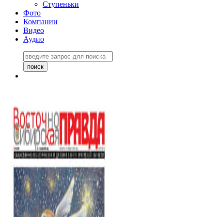
Ступеньки
Фото
Компании
Видео
Аудио
Восточно-Сибирская
правда №27243
06 ноября