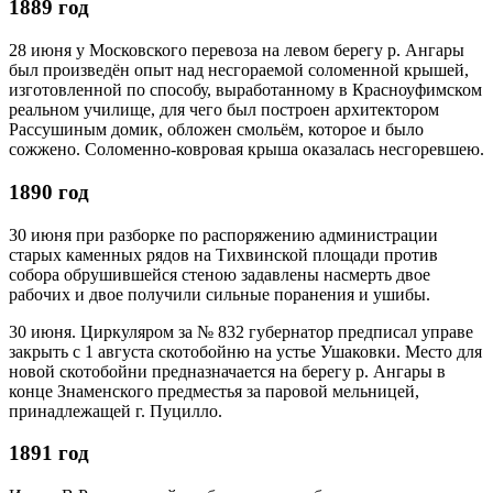
1889 год
28 июня у Московского перевоза на левом берегу р. Ангары
был произведён опыт над несгораемой соломенной крышей,
изготовленной по способу, выработанному в Красноуфимском
реальном училище, для чего был построен архитектором
Рассушиным домик, обложен смольём, которое и было
сожжено. Соломенно-ковровая крыша оказалась несгоревшею.
1890 год
30 июня при разборке по распоряжению администрации
старых каменных рядов на Тихвинской площади против
собора обрушившейся стеною задавлены насмерть двое
рабочих и двое получили сильные поранения и ушибы.
30 июня. Циркуляром за № 832 губернатор предписал управе
закрыть с 1 августа скотобойню на устье Ушаковки. Место для
новой скотобойни предназначается на берегу р. Ангары в
конце Знаменского предместья за паровой мельницей,
принадлежащей г. Пуцилло.
1891 год