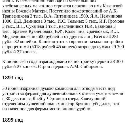
Июнь. В Ремесленной слободе на месте бывших
хлебозапасных магазинов строится церковь во имя Казанской
иконы Божией Матери. Поступило пожертвований от А.К.
Трапезникова 3 тыс., В.А. Литвинцева 1500, Я.А. Немчинова
1000, Д.Д. Демидова 3 тыс., И.С. Тельных 5 тыс., И.Г. Громова
3 тыс., В.П. Сукачёва 1 тыс., наследников И.И. Базанова 3
тыс., братьев Кузнецовых, В.Ф. Колыгина, Дьячковых, И.Л.
Медведникова по 500 рублей и от других лиц. Всего 24 281
рубль 82 копейки. Капитал этот ко времени начала постройки
с процентами (5018 рублей 45 копеек) возрос до суммы 29 300
рублей 27 копеек.
К июню сего года израсходовано на постройку церкви 28 300
рублей 27 копеек. Строит церковь А.М. Сибиряков.
1893 год
30 июня избранная думою комиссия для отвода места под
устройство фермы для душевнобольных отвела участок земли
в 30 десятин за Каей у Чёртового озера. Заведующий
отделением душевнобольных доктор Брянцев убедился, что
назначенное для фермы место вполне удобно.
1899 год