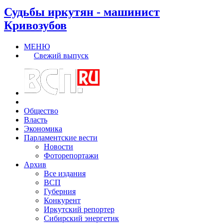
Судьбы иркутян - машинист
Кривозубов
МЕНЮ
Свежий выпуск
Общество
Власть
Экономика
Парламентские вести
Новости
Фоторепортажи
Архив
Все издания
ВСП
Губерния
Конкурент
Иркутский репортер
Сибирский энергетик