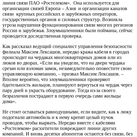
линия связи ПАО «Ростелеком». Она используется для
организации связей Европа – Азия и организации каналов
связи крупных российских и зарубежных операторов,
государственных органов и силовых структур. Возникла
угроза нарушения функционирования связи многих регионов
России и зарубежья. Злоумышленники были пойманы, сейчас
проводится доследственная проверка.
Как рассказал ведущий специалист управления безопасности
филиала Максим Лексашов, нередко кража кабеля в городах
происходит на чердаках многоквартирных домов или из
люков во дворах. «Если вы увидели, что на двери чердака
срезан или взломан замок, незамедлительно оповестите свою
управляющую компанию, – призвал Максим Лексашов. –
Вполне вероятно, что злоумышленники проверяют
бдительность жильцов, планируют вернуться на чердак через
пару дней и украсть оборудование. Тогда из-за своего
безразличия пострадают в первую очередь сами жильцы
дома».
Не стоит оставаться равнодушными, если видите, как к люку
подогнали автомобиль и к нему крепят целый пучок
проводов, чтобы вырвать. Нередко вместе с кабелями
«Ростелеком» расхитители повреждают линии других
компаний. И вновь десятки абонентов остаются без связи, без