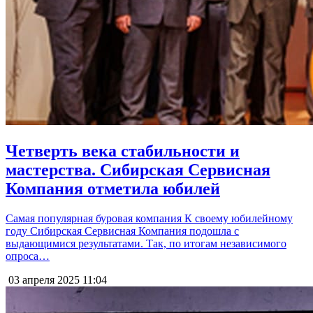
Четверть века стабильности и
мастерства. Сибирская Сервисная
Компания отметила юбилей
Самая популярная буровая компания К своему юбилейному
году Сибирская Сервисная Компания подошла с
выдающимися результатами. Так, по итогам независимого
опроса…
03 апреля 2025
11:04