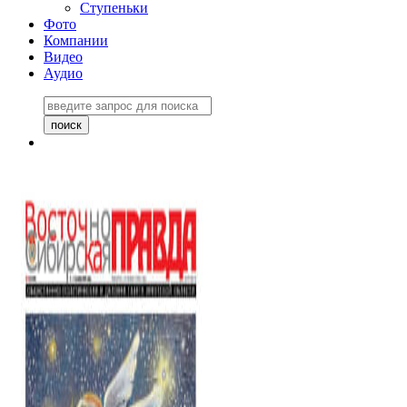
Ступеньки
Фото
Компании
Видео
Аудио
Восточно-Сибирская
правда №27243
06 ноября