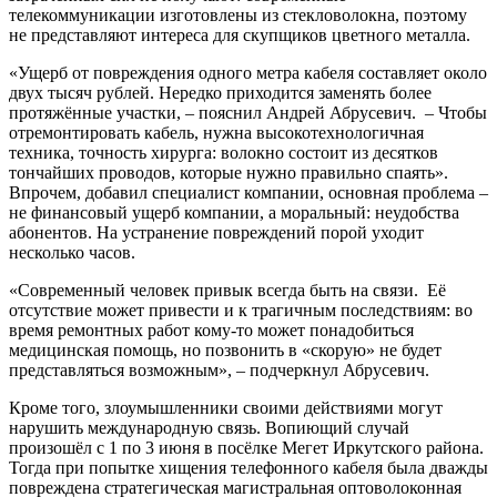
телекоммуникации изготовлены из стекловолокна, поэтому
не представляют интереса для скупщиков цветного металла.
«Ущерб от повреждения одного метра кабеля составляет около
двух тысяч рублей. Нередко приходится заменять более
протяжённые участки, – пояснил Андрей Абрусевич. – Чтобы
отремонтировать кабель, нужна высокотехнологичная
техника, точность хирурга: волокно состоит из десятков
тончайших проводов, которые нужно правильно спаять».
Впрочем, добавил специалист компании, основная проблема –
не финансовый ущерб компании, а моральный: неудобства
абонентов. На устранение повреждений порой уходит
несколько часов.
«Современный человек привык всегда быть на связи. Её
отсутствие может привести и к трагичным последствиям: во
время ремонтных работ кому-то может понадобиться
медицинская помощь, но позвонить в «скорую» не будет
представляться возможным», – подчеркнул Абрусевич.
Кроме того, злоумышленники своими действиями могут
нарушить международную связь. Вопиющий случай
произошёл с 1 по 3 июня в посёлке Мегет Иркутского района.
Тогда при попытке хищения телефонного кабеля была дважды
повреждена стратегическая магистральная оптоволоконная