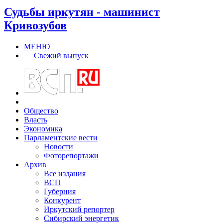
Судьбы иркутян - машинист
Кривозубов
МЕНЮ
Свежий выпуск
Общество
Власть
Экономика
Парламентские вести
Новости
Фоторепортажи
Архив
Все издания
ВСП
Губерния
Конкурент
Иркутский репортер
Сибирский энергетик