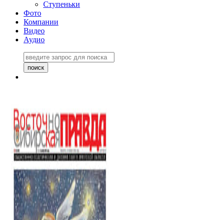
Ступеньки
Фото
Компании
Видео
Аудио
Восточно-Сибирская
правда №27243
06 ноября