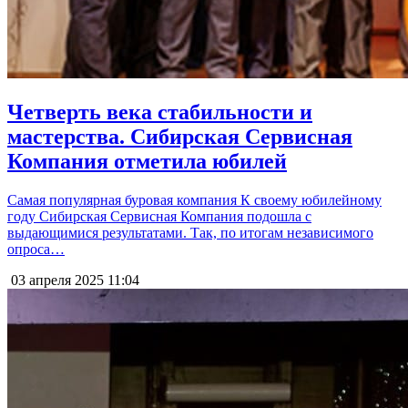
Четверть века стабильности и
мастерства. Сибирская Сервисная
Компания отметила юбилей
Самая популярная буровая компания К своему юбилейному
году Сибирская Сервисная Компания подошла с
выдающимися результатами. Так, по итогам независимого
опроса…
03 апреля 2025
11:04