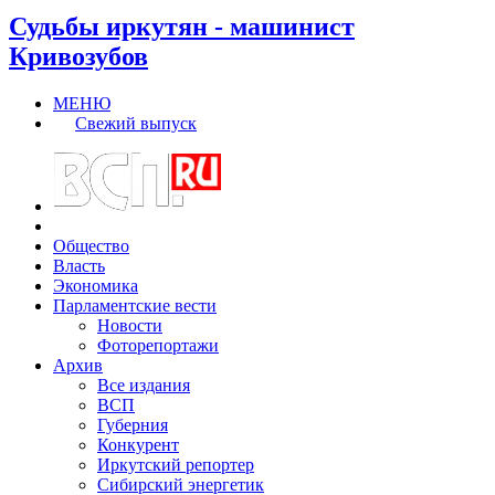
Судьбы иркутян - машинист
Кривозубов
МЕНЮ
Свежий выпуск
Общество
Власть
Экономика
Парламентские вести
Новости
Фоторепортажи
Архив
Все издания
ВСП
Губерния
Конкурент
Иркутский репортер
Сибирский энергетик