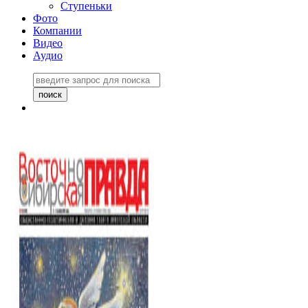
Ступеньки
Фото
Компании
Видео
Аудио
Восточно-Сибирская
правда №27243
06 ноября