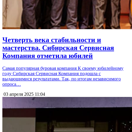
Четверть века стабильности и
мастерства. Сибирская Сервисная
Компания отметила юбилей
Самая популярная буровая компания К своему юбилейному
году Сибирская Сервисная Компания подошла с
выдающимися результатами. Так, по итогам независимого
опроса…
03 апреля 2025
11:04