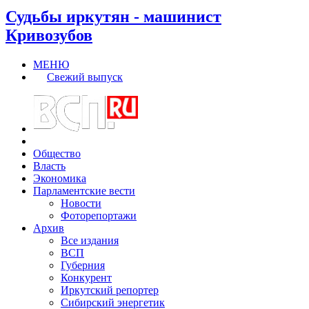
Судьбы иркутян - машинист
Кривозубов
МЕНЮ
Свежий выпуск
Общество
Власть
Экономика
Парламентские вести
Новости
Фоторепортажи
Архив
Все издания
ВСП
Губерния
Конкурент
Иркутский репортер
Сибирский энергетик