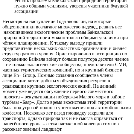
Решать проблемы Байкальской природной территории
нужно общими усилиями, уверены участники будущей
ассоциации
Несмотря на наступление Года экологии, на который
общественники возлагают множество надежд, решить все
накопившиеся экологические проблемы Байкальской
природной территории можно только общими усилиями при
чётком планировании. К такому выводу пришли
представители нескольких областных организаций и бизнес-
структур разного уровня. Ориентировочно в ассоциацию по
сохранению Байкала войдут больше полутора десятка членов
– не только экологические сообщества, представители СМИ,
частных туристических компаний, но и крупный бизнес в
лице En+ Group. Помимо создания сообщества члены
ассоциации хотят добиться объединения ресурсов в
реализации крупных экологических акций. На данный
момент уже ведётся обсуждение первого совместного
проекта – рекультивации побережья Малого моря в районе
турбазы «Баяр». Долго время экосистема этой территории
была под угрозой полного уничтожения под автомобильными
колёсами. Несколько лет назад площадку закрыли для
транспорта, однако природа так и не смогла оправиться от
нанесённого урона – сетка наезженной колеи до сих пор
рассекает зелёный ландшафт.