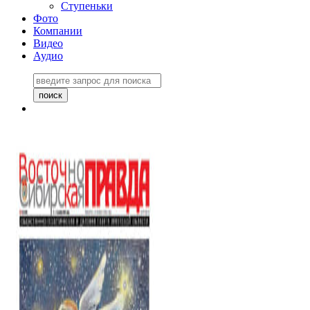
Ступеньки
Фото
Компании
Видео
Аудио
Восточно-Сибирская
правда №27243
06 ноября