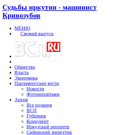
Судьбы иркутян - машинист
Кривозубов
МЕНЮ
Свежий выпуск
Общество
Власть
Экономика
Парламентские вести
Новости
Фоторепортажи
Архив
Все издания
ВСП
Губерния
Конкурент
Иркутский репортер
Сибирский энергетик