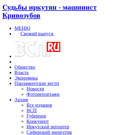
Судьбы иркутян - машинист
Кривозубов
МЕНЮ
Свежий выпуск
Общество
Власть
Экономика
Парламентские вести
Новости
Фоторепортажи
Архив
Все издания
ВСП
Губерния
Конкурент
Иркутский репортер
Сибирский энергетик