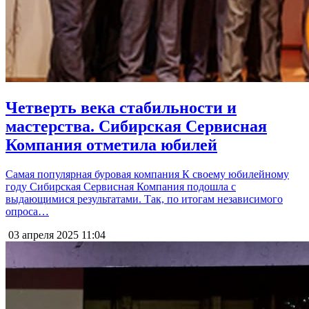
Четверть века стабильности и
мастерства. Сибирская Сервисная
Компания отметила юбилей
Самая популярная буровая компания К своему юбилейному
году Сибирская Сервисная Компания подошла с
выдающимися результатами. Так, по итогам независимого
опроса…
03 апреля 2025
11:04