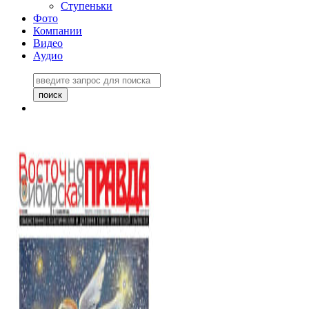
Ступеньки
Фото
Компании
Видео
Аудио
Восточно-Сибирская
правда №27243
06 ноября