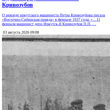
Кривозубов
О рекорде иркутского машиниста Петра Кривозубова писала
«Восточно-Сибирская правда» в феврале 1937 года: «…11
февраля машинист депо Иркутск-II Кривозубов П.П.,…
03 августа 2026
09:08