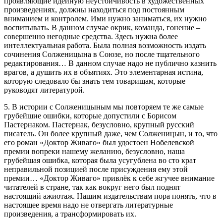
проявляющие идейную неустойчивость в художественных
произведениях, должны находиться под постоянным
вниманием и контролем. Ими нужно заниматься, их нужно
воспитывать. В данном случае окрик, команда, гонение –
совершенно негодные средства. Здесь нужна более
интеллектуальная работа. Была полная возможность издать
сочинения Солженицына в Союзе, но после тщательного
редактирования… В данном случае надо не публично казнить
врагов, а душить их в объятиях. Это элементарная истина,
которую следовало бы знать тем товарищам, которые
руководят литературой.
5. В истории с Солженицыным мы повторяем те же самые
грубейшие ошибки, которые допустили с Борисом
Пастернаком. Пастернак, безусловно, крупный русский
писатель. Он более крупный даже, чем Солженицын, и то, что
его роман «Доктор Живаго» был удостоен Нобелевской
премии вопреки нашему желанию, безусловно, наша
грубейшая ошибка, которая была усугублена во сто крат
неправильной позицией после присуждения ему этой
премии… «Доктор Живаго» привлёк к себе жгучее внимание
читателей в стране, так как вокруг него был поднят
настоящий ажиотаж. Нашим издательствам пора понять, что в
настоящее время надо не отвергать литературные
произведения, а трансформировать их.