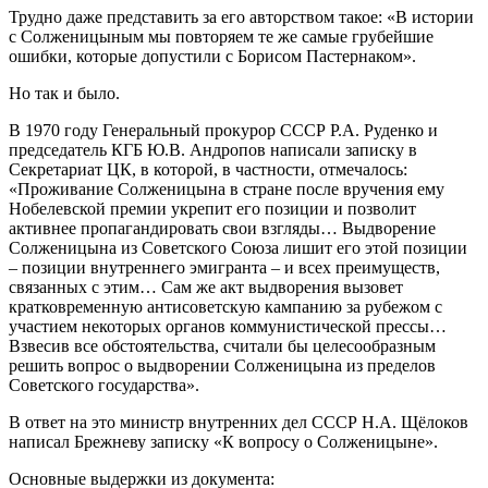
Трудно даже представить за его авторством такое: «В истории
с Солженицыным мы повторяем те же самые грубейшие
ошибки, которые допустили с Борисом Пастернаком».
Но так и было.
В 1970 году Генеральный прокурор СССР Р.А. Руденко и
председатель КГБ Ю.В. Андропов написали записку в
Секретариат ЦК, в которой, в частности, отмечалось:
«Проживание Солженицына в стране после вручения ему
Нобелевской премии укрепит его позиции и позволит
активнее пропагандировать свои взгляды… Выдворение
Солженицына из Советского Союза лишит его этой позиции
– позиции внутреннего эмигранта – и всех преимуществ,
связанных с этим… Сам же акт выдворения вызовет
кратковременную антисоветскую кампанию за рубежом с
участием некоторых органов коммунистической прессы…
Взвесив все обстоятельства, считали бы целесообразным
решить вопрос о выдворении Солженицына из пределов
Советского государства».
В ответ на это министр внутренних дел СССР Н.А. Щёлоков
написал Брежневу записку «К вопросу о Солженицыне».
Основные выдержки из документа: