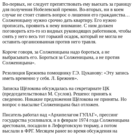
Во-первых, не следует препятствовать ему выехать за границу
для получения Нобелевской премии. Во-вторых, ни в коем
случае не стоит ставить вопрос о лишении его гражданства…
Солженицыну нужно срочно дать квартиру. Его нужно
прописать, проявить к нему внимание. С ним должен
поговорить кто-то из видных руководящих работников, чтобы
снять у него весь тот горький осадок, который не могла не
оставить организованная против него травля.
Короче говоря, за Солженицына надо бороться, а не
выбрасывать его. Бороться за Солженицына, а не против
Солженицына».
Резолюция Брежнева помощнику Г.Э. Цуканову: «Эту запись
иметь временно у себя. Л. Брежнев».
Записка Щёлокова обсуждалась на секретариате ЦК
(председательствовал М. Суслов). Решено: принять к
сведению. Никакие предложения Щёлокова не приняты. Но
вопрос о высылке Солженицына был отложен.
Писатель работал над «Архипелагом ГУЛАГ», прессинг
государства усиливался, и в феврале 1974 года Солженицына
арестовали, посадили в Лефортовскую тюрьму, а потом
выслали в ФРГ. Месяцем ранее во время обсуждения на