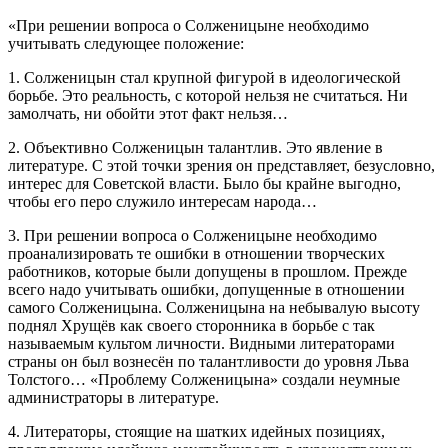
«При решении вопроса о Солженицыне необходимо
учитывать следующее положение:
1. Солженицын стал крупной фигурой в идеологической
борьбе. Это реальность, с которой нельзя не считаться. Ни
замолчать, ни обойти этот факт нельзя…
2. Объективно Солженицын талантлив. Это явление в
литературе. С этой точки зрения он представляет, безусловно,
интерес для Советской власти. Было бы крайне выгодно,
чтобы его перо служило интересам народа…
3. При решении вопроса о Солженицыне необходимо
проанализировать те ошибки в отношении творческих
работников, которые были допущены в прошлом. Прежде
всего надо учитывать ошибки, допущенные в отношении
самого Солженицына. Солженицына на небывалую высоту
поднял Хрущёв как своего сторонника в борьбе с так
называемым культом личности. Видными литераторами
страны он был вознесён по талантливости до уровня Льва
Толстого… «Проблему Солженицына» создали неумные
администраторы в литературе.
4. Литераторы, стоящие на шатких идейных позициях,