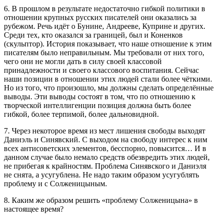
6. В прошлом в результате недостаточно гибкой политики в
отношении крупных русских писателей они оказались за
рубежом. Речь идёт о Бунине, Андрееве, Куприне и других.
Среди тех, кто оказался за границей, был и Коненков
(скульптор). История показывает, что наше отношение к этим
писателям было неправильным. Мы требовали от них того,
чего они не могли дать в силу своей классовой
принадлежности и своего классового воспитания. Сейчас
наши позиции в отношении этих людей стали более чёткими.
Но из того, что произошло, мы должны сделать определённые
выводы. Эти выводы состоят в том, что по отношению к
творческой интеллигенции позиция должна быть более
гибкой, более терпимой, более дальновидной.
7. Через некоторое время из мест лишения свободы выходят
Даниэль и Синявский. С выходом на свободу интерес к ним
всех антисоветских элементов, бесспорно, повысится… И в
данном случае было немало средств обезвредить этих людей,
не прибегая к крайностям. Проблема Синявского и Даниэля
не снята, а усугублена. Не надо таким образом усугублять
проблему и с Солженицыным.
8. Каким же образом решить «проблему Солженицына» в
настоящее время?