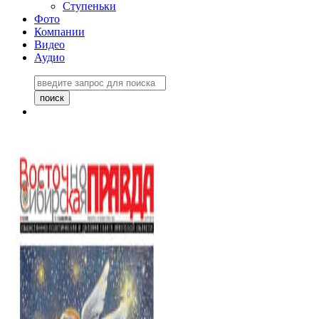
Ступеньки
Фото
Компании
Видео
Аудио
Восточно-Сибирская
правда №27243
06 ноября