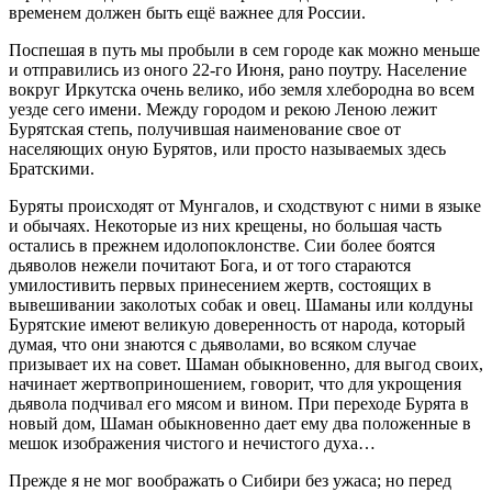
временем должен быть ещё важнее для России.
Поспешая в путь мы пробыли в сем городе как можно меньше
и отправились из оного 22-го Июня, рано поутру. Население
вокруг Иркутска очень велико, ибо земля хлебородна во всем
уезде сего имени. Между городом и рекою Леною лежит
Бурятская степь, получившая наименование свое от
населяющих оную Бурятов, или просто называемых здесь
Братскими.
Буряты происходят от Мунгалов, и сходствуют с ними в языке
и обычаях. Некоторые из них крещены, но большая часть
остались в прежнем идолопоклонстве. Сии более боятся
дьяволов нежели почитают Бога, и от того стараются
умилостивить первых принесением жертв, состоящих в
вывешивании заколотых собак и овец. Шаманы или колдуны
Бурятские имеют великую доверенность от народа, который
думая, что они знаются с дьяволами, во всяком случае
призывает их на совет. Шаман обыкновенно, для выгод своих,
начинает жертвоприношением, говорит, что для укрощения
дьявола подчивал его мясом и вином. При переходе Бурята в
новый дом, Шаман обыкновенно дает ему два положенные в
мешок изображения чистого и нечистого духа…
Прежде я не мог воображать о Сибири без ужаса; но перед