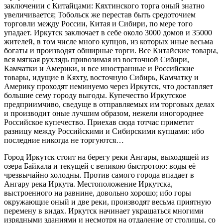
заключении с Китайцами: Кяхтинского торга оный знатно
увеличивается; Тобольск же перестав быть средоточием
торговли между России, Китая и Сибири, по мере того
упадает. Иркутск заключает в себе около 3000 домов и 35000
жителей, в том числе много купцов, из которых иные весьма
богаты и производят обширные торги. Все Китайские товары,
вся мягкая рухлядь привозимая из восточной Сибири,
Камчатки и Америки, и все иностранные и Российские
товары, идущие в Кяхту, восточную Сибирь, Камчатку и
Америку проходят неминуемо через Иркутск, что доставляет
большие сему городу выгоды. Купечество Иркутское
предприимчиво, сведуще в отправляемых им торговых делах
и производит оные лучшим образом, нежели иногороднее
Российское купечество. Приехав сюда тотчас приметит
разницу между Российскими и Сибирскими купцами: ибо
последние никогда не торгуются…
Город Иркутск стоит на берегу реки Ангары, выходящей из
озера Байкала и текущей с великою быстротою: воды её
чрезвычайно холодны. Против самого города впадает в
Ангару река Иркута. Местоположение Иркутска,
выстроенного на равнине, довольно хорошо; ибо горы
окружающие оный и две реки, производят весьма приятную
перемену в видах. Иркутск начинает украшаться многими
изрядными зданиями и несмотря на отдаление от столицы, со