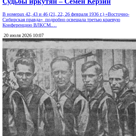
Судьбы иркутян – Семён Керзин
В номерах 42, 43 и 46 (21, 22, 26 февраля 1936 г.) «Восточно-
Сибирская правда» подробно освещала третью краевую
Конференцию ВЛКСМ.…
20 июля 2026
10:07