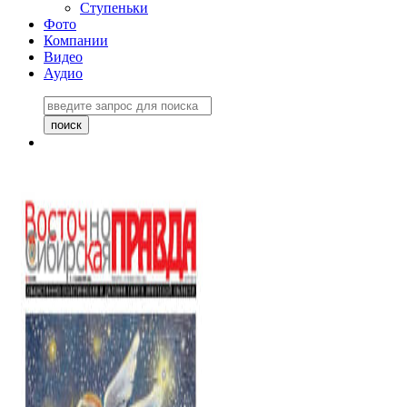
Ступеньки
Фото
Компании
Видео
Аудио
Восточно-Сибирская
правда №27243
06 ноября