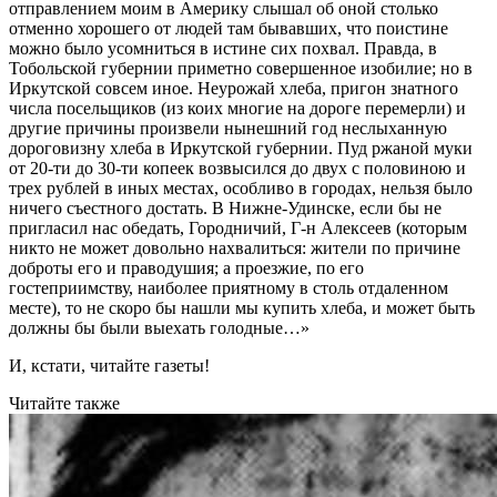
отправлением моим в Америку слышал об оной столько
отменно хорошего от людей там бывавших, что поистине
можно было усомниться в истине сих похвал. Правда, в
Тобольской губернии приметно совершенное изобилие; но в
Иркутской совсем иное. Неурожай хлеба, пригон знатного
числа посельщиков (из коих многие на дороге перемерли) и
другие причины произвели нынешний год неслыханную
дороговизну хлеба в Иркутской губернии. Пуд ржаной муки
от 20-ти до 30-ти копеек возвысился до двух с половиною и
трех рублей в иных местах, особливо в городах, нельзя было
ничего съестного достать. В Нижне-Удинске, если бы не
пригласил нас обедать, Городничий, Г-н Алексеев (которым
никто не может довольно нахвалиться: жители по причине
доброты его и праводушия; a проезжие, по его
гостеприимству, наиболее приятному в столь отдаленном
месте), то не скоро бы нашли мы купить хлеба, и может быть
должны бы были выехать голодные…»
И, кстати, читайте газеты!
Читайте также