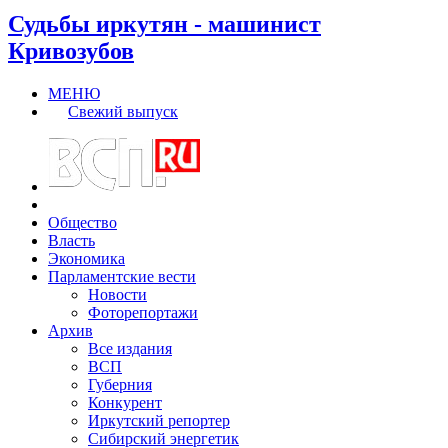
Судьбы иркутян - машинист
Кривозубов
МЕНЮ
Свежий выпуск
Общество
Власть
Экономика
Парламентские вести
Новости
Фоторепортажи
Архив
Все издания
ВСП
Губерния
Конкурент
Иркутский репортер
Сибирский энергетик