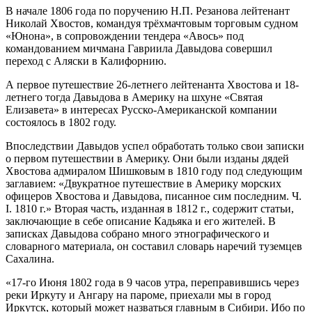
В начале 1806 года по поручению Н.П. Резанова лейтенант
Николай Хвостов, командуя трёхмачтовым торговым судном
«Юнона», в сопровождении тендера «Авось» под
командованием мичмана Гавриила Давыдова совершил
переход с Аляски в Калифорнию.
А первое путешествие 26-летнего лейтенанта Хвостова и 18-
летнего тогда Давыдова в Америку на шхуне «Святая
Елизавета» в интересах Русско-Американской компании
состоялось в 1802 году.
Впоследствии Давыдов успел обработать только свои записки
о первом путешествии в Америку. Они были изданы дядей
Хвостова адмиралом Шишковым в 1810 году под следующим
заглавием: «Двукратное путешествие в Америку морских
офицеров Хвостова и Давыдова, писанное сим последним. Ч.
I. 1810 г.» Вторая часть, изданная в 1812 г., содержит статьи,
заключающие в себе описание Кадьяка и его жителей. В
записках Давыдова собрано много этнографического и
словарного материала, он составил словарь наречий туземцев
Сахалина.
«17-го Июня 1802 года в 9 часов утра, переправившись через
реки Иркуту и Ангару на пароме, приехали мы в город
Иркутск, который может назваться главным в Сибири. Ибо по