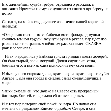
Его дальнейшая судьба требует отдельного рассказа, а
описания Иркутска и омуля с душком из книги я приберегу на
потом.
Сегодня, на мой взгляд, лучшее изложение нашей корневой
легенды:
«Открываю глаза: вьются бабочки возле фонаря, девушки
сбились тёмной грудой, засунули руки в рукава, пар идёт изо
ртов, и кто-то страшным шёпотом рассказывает: СКАЗКА
(как я её записал).
– Итак, народились у Байкала триста тридцать шесть дочерей.
Он был старый, злой, могучий. Дочки слушались отца,
боялись его, и все как одна приносили ему свои воды.
И была у него старшая дочка, красавица из красавиц – голубая
Ангара. Была она гордая и смелая, самая смелая девушка в
мире.
Чайки сказали ей, что далеко на Севере есть прекрасный
богатырь Енисей, и передали ей от него привет.
И с тех пор потеряла свой покой Ангара. По ночам она
мечтала о прекрасном Енисее, о далёком Севере, и она