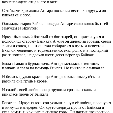
возненавидела отца и его власть.
С чайками красавица Ангара посылала весточки другу, а он
кликал её к себе.
Однажды старик Байкал поведал Ангаре свою волю: быть ей
замужем за Иркутом.
Иркут был самый богатый из богатырей, он приглянулся и
полюбился старому Байкалу. А жил он далеко за горами, среди
тайги и сопок, и вот он стал собираться в путь за невестой.
Ехал он медленно и торжественно, ехал долго и в последний
раз заночевал, не доехав шестьдесят вёрст до Байкала.
Была тёмная и бурная ночь. Ангара металась в темнице,
плакала и звала на помощь Енисея. Но никто не слышал её.
И билась грудью красавица Ангара о каменные утёсы, и
разбила она грудь в кровь.
И силой своей любви она разрушила грозные скалы и
ринулась прочь от Байкала.
Богатырь Иркут сквозь сон услышал шум её побега, проснулся
и кинулся наперерез. Он круто свернул прочь от Байкала и
стал ломать и крушить в спешке горы. Он настиг прекрасную