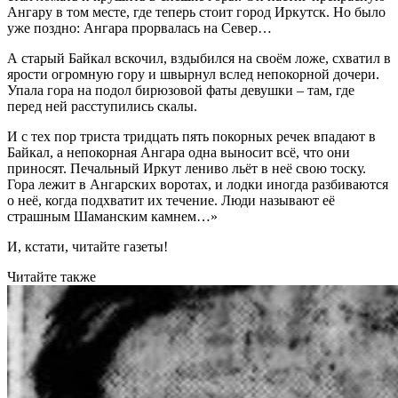
Ангару в том месте, где теперь стоит город Иркутск. Но было
уже поздно: Ангара прорвалась на Север…
А старый Байкал вскочил, вздыбился на своём ложе, схватил в
ярости огромную гору и швырнул вслед непокорной дочери.
Упала гора на подол бирюзовой фаты девушки – там, где
перед ней расступились скалы.
И с тех пор триста тридцать пять покорных речек впадают в
Байкал, а непокорная Ангара одна выносит всё, что они
приносят. Печальный Иркут лениво льёт в неё свою тоску.
Гора лежит в Ангарских воротах, и лодки иногда разбиваются
о неё, когда подхватит их течение. Люди называют её
страшным Шаманским камнем…»
И, кстати, читайте газеты!
Читайте также