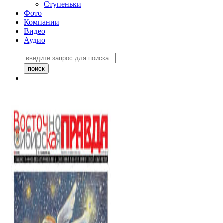
Ступеньки
Фото
Компании
Видео
Аудио
Восточно-Сибирская
правда №27243
06 ноября