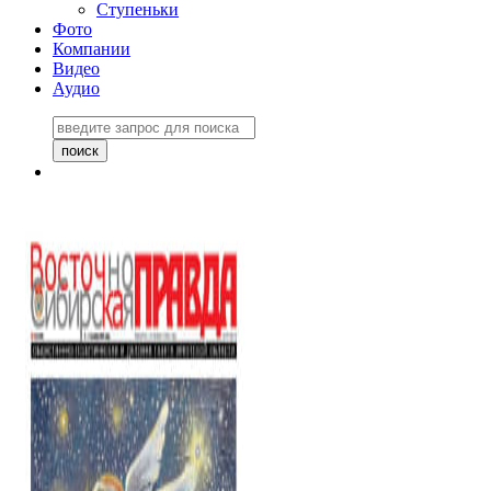
Ступеньки
Фото
Компании
Видео
Аудио
Восточно-Сибирская
правда №27243
06 ноября