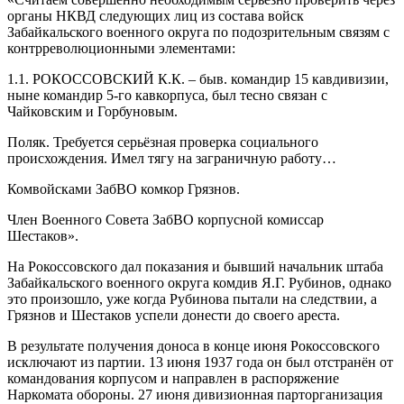
органы НКВД следующих лиц из состава войск
Забайкальского военного округа по подозрительным связям с
контрреволюционными элементами:
1.1. РОКОССОВСКИЙ К.К. – быв. командир 15 кавдивизии,
ныне командир 5-го кавкорпуса, был тесно связан с
Чайковским и Горбуновым.
Поляк. Требуется серьёзная проверка социального
происхождения. Имел тягу на заграничную работу…
Комвойсками ЗабВО комкор Грязнов.
Член Военного Совета ЗабВО корпусной комиссар
Шестаков».
На Рокоссовского дал показания и бывший начальник штаба
Забайкальского военного округа комдив Я.Г. Рубинов, однако
это произошло, уже когда Рубинова пытали на следствии, а
Грязнов и Шестаков успели донести до своего ареста.
В результате получения доноса в конце июня Рокоссовского
исключают из партии. 13 июня 1937 года он был отстранён от
командования корпусом и направлен в распоряжение
Наркомата обороны. 27 июня дивизионная парторганизация