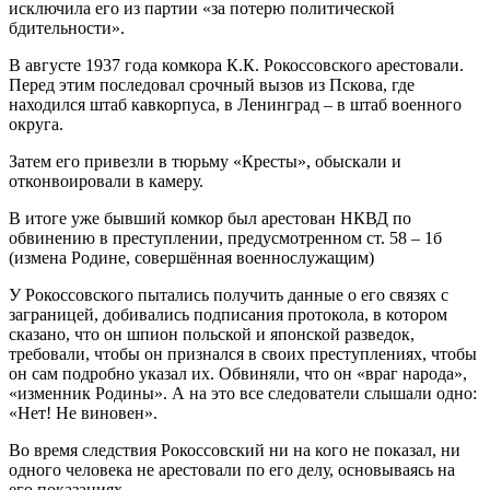
исключила его из партии «за потерю политической
бдительности».
В августе 1937 года комкора К.К. Рокоссовского арестовали.
Перед этим последовал срочный вызов из Пскова, где
находился штаб кавкорпуса, в Ленинград – в штаб военного
округа.
Затем его привезли в тюрьму «Кресты», обыскали и
отконвоировали в камеру.
В итоге уже бывший комкор был арестован НКВД по
обвинению в преступлении, предусмотренном ст. 58 – 1б
(измена Родине, совершённая военнослужащим)
У Рокоссовского пытались получить данные о его связях с
заграницей, добивались подписания протокола, в котором
сказано, что он шпион польской и японской разведок,
требовали, чтобы он признался в своих преступлениях, чтобы
он сам подробно указал их. Обвиняли, что он «враг народа»,
«изменник Родины». А на это все следователи слышали одно:
«Нет! Не виновен».
Во время следствия Рокоссовский ни на кого не показал, ни
одного человека не арестовали по его делу, основываясь на
его показаниях.