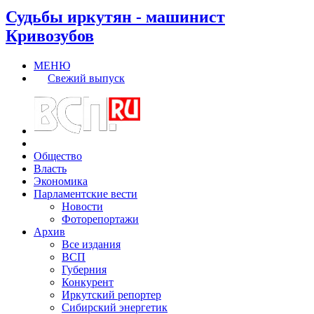
Судьбы иркутян - машинист
Кривозубов
МЕНЮ
Свежий выпуск
Общество
Власть
Экономика
Парламентские вести
Новости
Фоторепортажи
Архив
Все издания
ВСП
Губерния
Конкурент
Иркутский репортер
Сибирский энергетик