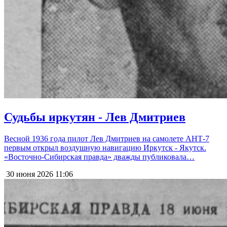
Судьбы иркутян - Лев Дмитриев
Весной 1936 года пилот Лев Дмитриев на самолете АНТ-7
первым открыл воздушную навигацию Иркутск - Якутск.
«Восточно-Сибирская правда» дважды публиковала…
30 июня 2026
11:06