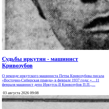
Судьбы иркутян - машинист
Кривозубов
О рекорде иркутского машиниста Петра Кривозубова писала
«Восточно-Сибирская правда» в феврале 1937 года: «…11
февраля машинист депо Иркутск-II Кривозубов П.П.,…
03 августа 2026
09:08