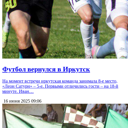
Футбол вернулся в Иркутск
На момент встречи иркутская команда занимала 8-е место,
«Леон Сатурн» – 5-е. Первыми отличились гости – на 18-й
минуте. Иван…
16 июня 2025
09:06