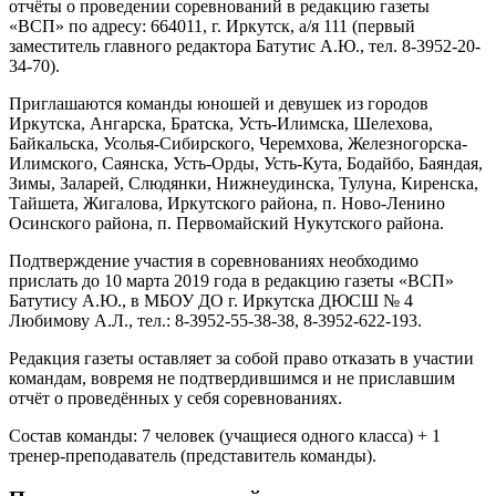
отчёты о проведении соревнований в редакцию газеты
«ВСП» по адресу: 664011, г. Иркутск, а/я 111 (первый
заместитель главного редактора Батутис А.Ю., тел. 8-3952-20-
34-70).
Приглашаются команды юношей и девушек из городов
Иркутска, Ангарска, Братска, Усть-Илимска, Шелехова,
Байкальска, Усолья-Сибирского, Черемхова, Железногорска-
Илимского, Саянска, Усть-Орды, Усть-Кута, Бодайбо, Баяндая,
Зимы, Заларей, Слюдянки, Нижнеудинска, Тулуна, Киренска,
Тайшета, Жигалова, Иркутского района, п. Ново-Ленино
Осинского района, п. Первомайский Нукутского района.
Подтверждение участия в соревнованиях необходимо
прислать до 10 марта 2019 года в редакцию газеты «ВСП»
Батутису А.Ю., в МБОУ ДО г. Иркутска ДЮСШ № 4
Любимову А.Л., тел.: 8-3952-55-38-38, 8-3952-622-193.
Редакция газеты оставляет за собой право отказать в участии
командам, вовремя не подтвердившимся и не приславшим
отчёт о проведённых у себя соревнованиях.
Состав команды: 7 человек (учащиеся одного класса) + 1
тренер-преподаватель (представитель команды).