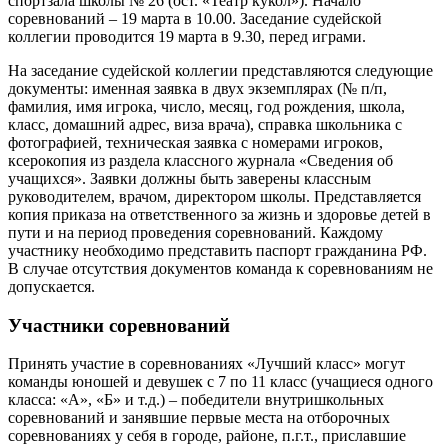
спортзала школы № 26 (ост. «Театр кукол»). Начало
соревнований – 19 марта в 10.00. Заседание судейской
коллегии проводится 19 марта в 9.30, перед играми.
На заседание судейской коллегии представляются следующие
документы: именная заявка в двух экземплярах (№ п/п,
фамилия, имя игрока, число, месяц, год рождения, школа,
класс, домашний адрес, виза врача), справка школьника с
фотографией, техническая заявка с номерами игроков,
ксерокопия из раздела классного журнала «Сведения об
учащихся». Заявки должны быть заверены классным
руководителем, врачом, директором школы. Представляется
копия приказа на ответственного за жизнь и здоровье детей в
пути и на период проведения соревнований. Каждому
участнику необходимо представить паспорт гражданина РФ.
В случае отсутствия документов команда к соревнованиям не
допускается.
Участники соревнований
Принять участие в соревнованиях «Лучший класс» могут
команды юношей и девушек с 7 по 11 класс (учащиеся одного
класса: «А», «Б» и т.д.) – победители внутришкольных
соревнований и занявшие первые места на отборочных
соревнованиях у себя в городе, районе, п.г.т., приславшие