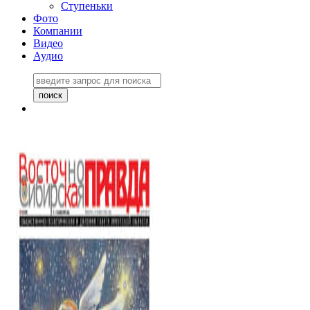
Ступеньки
Фото
Компании
Видео
Аудио
Восточно-Сибирская
правда №27243
06 ноября