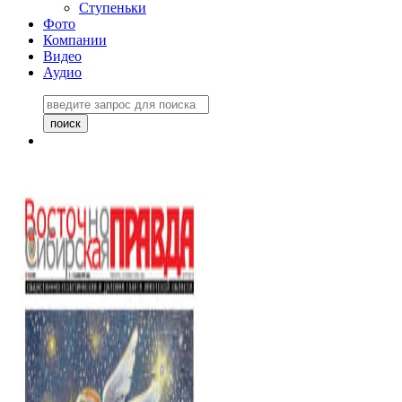
Ступеньки
Фото
Компании
Видео
Аудио
Восточно-Сибирская
правда №27243
06 ноября