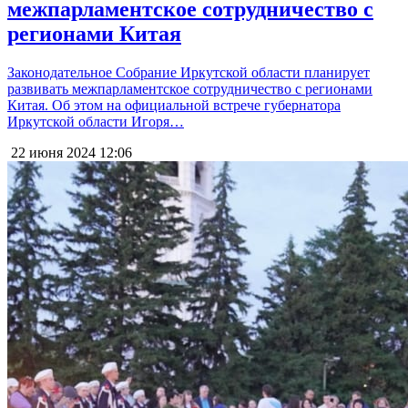
межпарламентское сотрудничество с
регионами Китая
Законодательное Собрание Иркутской области планирует
развивать межпарламентское сотрудничество с регионами
Китая. Об этом на официальной встрече губернатора
Иркутской области Игоря…
22 июня 2024
12:06