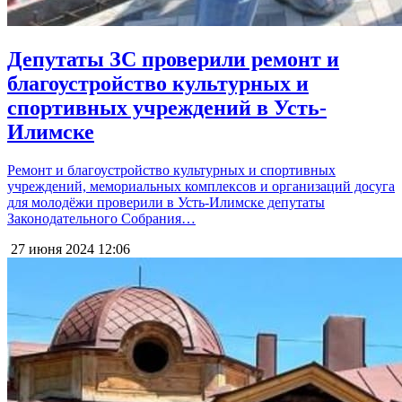
Депутаты ЗС проверили ремонт и
благоустройство культурных и
спортивных учреждений в Усть-
Илимске
Ремонт и благоустройство культурных и спортивных
учреждений, мемориальных комплексов и организаций досуга
для молодёжи проверили в Усть-Илимске депутаты
Законодательного Собрания…
27 июня 2024
12:06