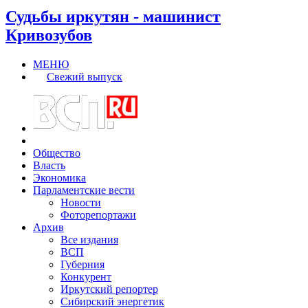
Судьбы иркутян - машинист
Кривозубов
МЕНЮ
Свежий выпуск
Общество
Власть
Экономика
Парламентские вести
Новости
Фоторепортажи
Архив
Все издания
ВСП
Губерния
Конкурент
Иркутский репортер
Сибирский энергетик