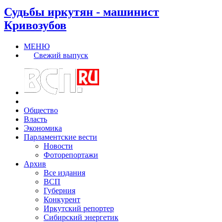
Судьбы иркутян - машинист
Кривозубов
МЕНЮ
Свежий выпуск
Общество
Власть
Экономика
Парламентские вести
Новости
Фоторепортажи
Архив
Все издания
ВСП
Губерния
Конкурент
Иркутский репортер
Сибирский энергетик