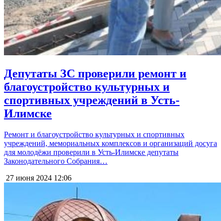
Депутаты ЗС проверили ремонт и
благоустройство культурных и
спортивных учреждений в Усть-
Илимске
Ремонт и благоустройство культурных и спортивных
учреждений, мемориальных комплексов и организаций досуга
для молодёжи проверили в Усть-Илимске депутаты
Законодательного Собрания…
27 июня 2024
12:06