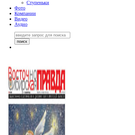
Ступеньки
Фото
Компании
Видео
Аудио
Восточно-Сибирская
правда №27243
06 ноября