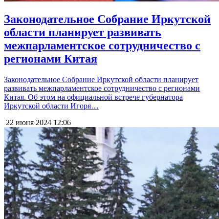
Законодательное Собрание Иркутской
области планирует развивать
межпарламентское сотрудничество с
регионами Китая
Законодательное Собрание Иркутской области планирует
развивать межпарламентское сотрудничество с регионами
Китая. Об этом на официальной встрече губернатора
Иркутской области Игоря…
22 июня 2024
12:06