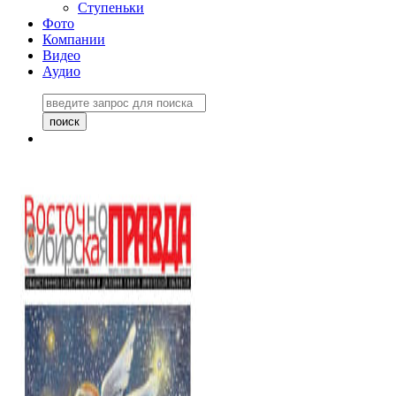
Ступеньки
Фото
Компании
Видео
Аудио
Восточно-Сибирская
правда №27243
06 ноября