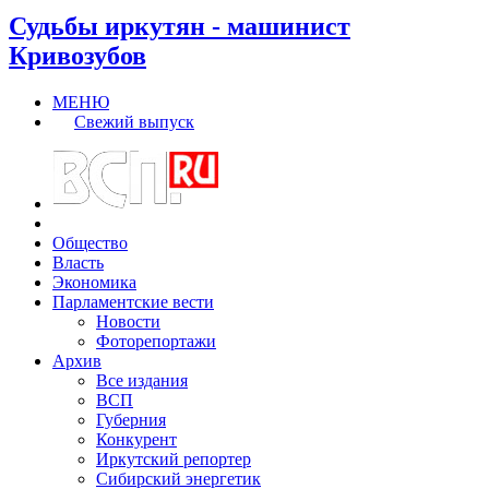
Судьбы иркутян - машинист
Кривозубов
МЕНЮ
Свежий выпуск
Общество
Власть
Экономика
Парламентские вести
Новости
Фоторепортажи
Архив
Все издания
ВСП
Губерния
Конкурент
Иркутский репортер
Сибирский энергетик