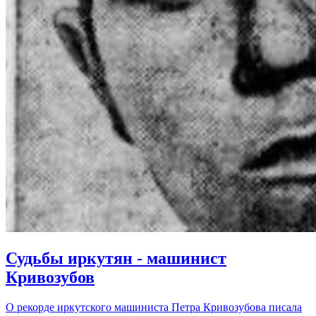
Судьбы иркутян - машинист
Кривозубов
О рекорде иркутского машиниста Петра Кривозубова писала