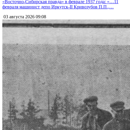
«Восточно-Сибирская правда» в феврале 1937 года: «…11
февраля машинист депо Иркутск-II Кривозубов П.П.,…
03 августа 2026
09:08