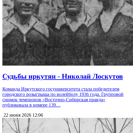
Судьбы иркутян - Николай Лоскутов
Команда Иркутского госуниверситета стала победителем
городского розыгрыша по волейболу 1936 года. Групповой
снимок чемпионов «Восточно-Сибирская правда»
публиковала в номере 139…
22 июня 2026
12:06