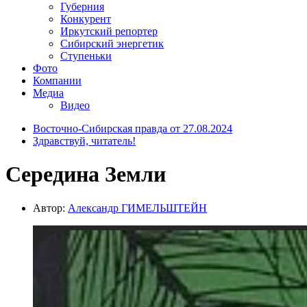
Губерния
Конкурент
Иркутский репортер
Сибирский энергетик
Ступеньки
Фото
Компании
Медиа
Видео
Восточно-Сибирская правда от 27.08.2024
Здравствуй, читатель!
Середина Земли
Автор:
Александр ГИМЕЛЬШТЕЙН