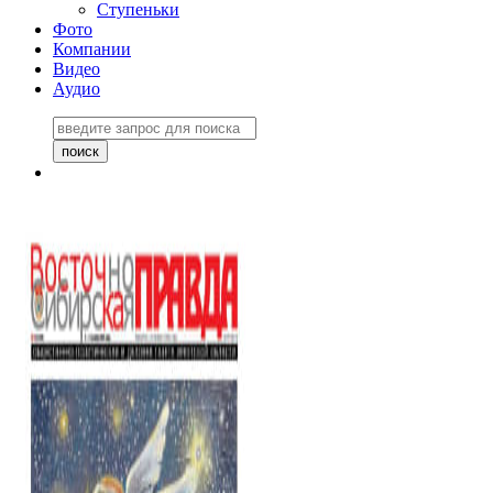
Ступеньки
Фото
Компании
Видео
Аудио
Восточно-Сибирская
правда №27243
06 ноября