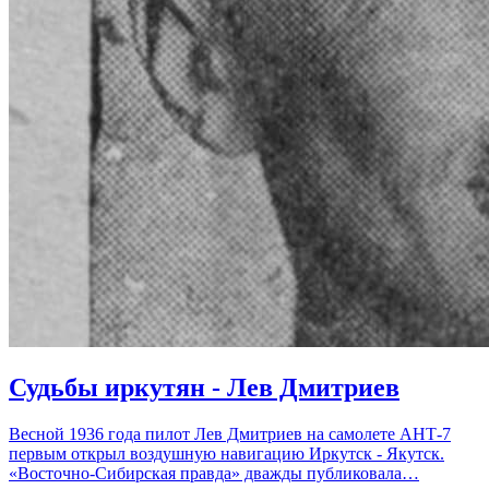
Судьбы иркутян - Лев Дмитриев
Весной 1936 года пилот Лев Дмитриев на самолете АНТ-7
первым открыл воздушную навигацию Иркутск - Якутск.
«Восточно-Сибирская правда» дважды публиковала…