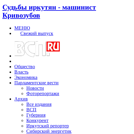
Судьбы иркутян - машинист
Кривозубов
МЕНЮ
Свежий выпуск
Общество
Власть
Экономика
Парламентские вести
Новости
Фоторепортажи
Архив
Все издания
ВСП
Губерния
Конкурент
Иркутский репортер
Сибирский энергетик