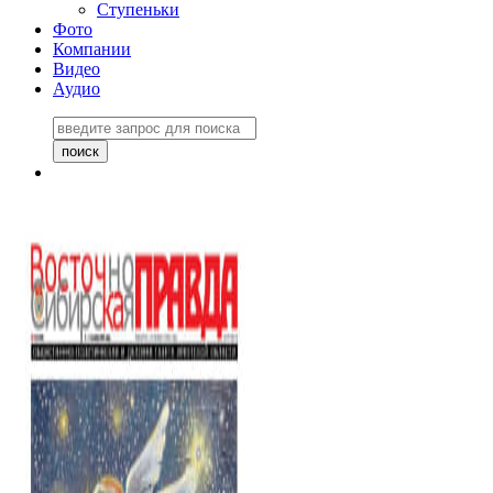
Ступеньки
Фото
Компании
Видео
Аудио
Восточно-Сибирская
правда №27243
06 ноября